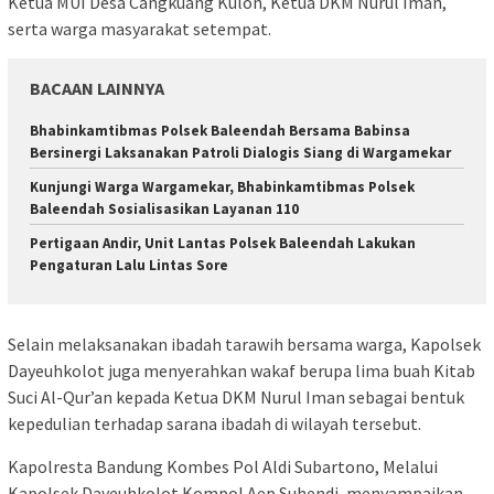
Ketua MUI Desa Cangkuang Kulon, Ketua DKM Nurul Iman,
serta warga masyarakat setempat.
BACAAN LAINNYA
Bhabinkamtibmas Polsek Baleendah Bersama Babinsa
Bersinergi Laksanakan Patroli Dialogis Siang di Wargamekar
Kunjungi Warga Wargamekar, Bhabinkamtibmas Polsek
Baleendah Sosialisasikan Layanan 110
Pertigaan Andir, Unit Lantas Polsek Baleendah Lakukan
Pengaturan Lalu Lintas Sore
Selain melaksanakan ibadah tarawih bersama warga, Kapolsek
Dayeuhkolot juga menyerahkan wakaf berupa lima buah Kitab
Suci Al-Qur’an kepada Ketua DKM Nurul Iman sebagai bentuk
kepedulian terhadap sarana ibadah di wilayah tersebut.
Kapolresta Bandung Kombes Pol Aldi Subartono, Melalui
Kapolsek Dayeuhkolot Kompol Aep Suhendi, menyampaikan