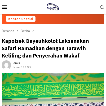
Loncat
Menu
ke
Mobile
konten
Konten Spesial
Beranda
Berita
Kapolsek Dayeuhkolot Laksanakan
Safari Ramadhan dengan Tarawih
Keliling dan Penyerahan Wakaf
Amik
Maret 15, 2025