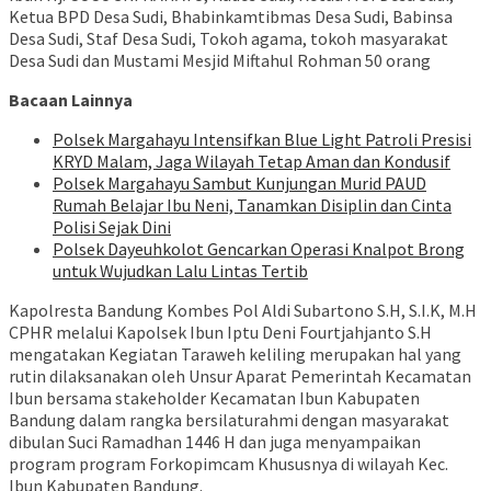
Ketua BPD Desa Sudi, Bhabinkamtibmas Desa Sudi, Babinsa
Desa Sudi, Staf Desa Sudi, Tokoh agama, tokoh masyarakat
Desa Sudi dan Mustami Mesjid Miftahul Rohman 50 orang
Bacaan Lainnya
Polsek Margahayu Intensifkan Blue Light Patroli Presisi
KRYD Malam, Jaga Wilayah Tetap Aman dan Kondusif
Polsek Margahayu Sambut Kunjungan Murid PAUD
Rumah Belajar Ibu Neni, Tanamkan Disiplin dan Cinta
Polisi Sejak Dini
Polsek Dayeuhkolot Gencarkan Operasi Knalpot Brong
untuk Wujudkan Lalu Lintas Tertib
Kapolresta Bandung Kombes Pol Aldi Subartono S.H, S.I.K, M.H
CPHR melalui Kapolsek Ibun Iptu Deni Fourtjahjanto S.H
mengatakan Kegiatan Taraweh keliling merupakan hal yang
rutin dilaksanakan oleh Unsur Aparat Pemerintah Kecamatan
Ibun bersama stakeholder Kecamatan Ibun Kabupaten
Bandung dalam rangka bersilaturahmi dengan masyarakat
dibulan Suci Ramadhan 1446 H dan juga menyampaikan
program program Forkopimcam Khususnya di wilayah Kec.
Ibun Kabupaten Bandung.