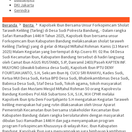
DKI Jakarta
Gerindra
Konten Spesial
Beranda
Berita
Kapolsek Ibun Bersama Unsur Forkopimcam Sholat
Tarawih Keliling (Tarling) di Desa Sudi Polresta Bandung, - Dalam rangka
Safari Ramadhan 1446 H Tahun 2025, Kapolsek Ibun bersama unsur
Forkopimcam Ibun Kabupaten Bandung melaksanakan sholat taraweh
Keliling (Tarling) yang di gelar di Masjid Miftahul Rohman. Kamis (13 Maret
2025) Malam Kegiatan yang bertempat di Kp.Cisero Rt. 02 Rw. 04 Desa
Sudi Kecamatan Ibun, Kabupaten Bandung tersebut di hadiri langsung
oleh Camat Ibun AGUS RUSTANDI, S.IP, Danramil 2403/Paseh KAPTEN INF.
MULYONO (diwakili babinsa desa Sudi), Kapolsek Ibun IPTU DENY
FOURTJAHJANTO, S.H, Sekcam Ibun Hj. CUCU SRI RAHAYU, Kades Sudi,
Ketua MUI Desa Sudi, Ketua BPD Desa Sudi, Bhabinkamtibmas Desa Sudi,
Babinsa Desa Sudi, Staf Desa Sudi, Tokoh agama, tokoh masyarakat
Desa Sudi dan Mustami Mesjid Miftahul Rohman 50 orang Kapolresta
Bandung Kombes Pol Aldi Subartono S.H, S.I.K, M.H CPHR melalui
Kapolsek Ibun Iptu Deni Fourtjahjanto S.H mengatakan Kegiatan Taraweh
keliling merupakan hal yang rutin dilaksanakan oleh Unsur Aparat
Pemerintah Kecamatan Ibun bersama stakeholder Kecamatan Ibun
Kabupaten Bandung dalam rangka bersilaturahmi dengan masyarakat
dibulan Suci Ramadhan 1446 H dan juga menyampaikan program
program Forkopimcam Khususnya di wilayah Kec. Ibun Kabupaten
Bandung. Kapolsek Ibun juga menyampaikan juga himbauan kamtibmas