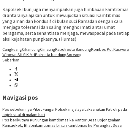
Kapolsek Ibun juga menyampaikan juga himbauan kamtibmas
di antaranya ajakan untuk mewujudkan situasi Kamtibmas
yang aman dan kondusif di bulan suci Ramadan dengan cara
menjaga toleransi dan saling menghormati antar umat
beragama, serta senantiasa menjaga, mewaspadai pada setiap
aksi kejahatan.pungkasnya. (Humas)
Cangkuang
Cikancung
Cimaung
Kapolresta Bandung
Kombes Pol Kusworo
Wibowo SH SIK MH
Polresta bandung
Soreang
Sebarkan
Navigasi pos
Pos sebelumnya
Piket Fungsi Polsek majalaya Laksanakan Patroli pada
objek vital di malam hari
Pos berikutnya
Kunjungan kamtibmas ke Kantor Desa Bojongsalam
Rancaekek, Bhabinkamtibmas binluh kamtibmas ke Perangkat Desa