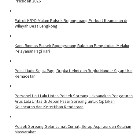
Presiden 2026
Patroli KRYD Malam Polsek Bojongsoang Perkuat Keamanan di
Wilayah Desa Lengkong
Kanit Binmas Polsek Bojongsoang Buktikan Pengabdian Melalui
Pelayanan Pagi Hari
Polisi Hadir Sejak Pagi, Bripka Helmi dan Bripka Nandar Sigap Urai
Kemacetan
Personel Unit Lalu Lintas Polsek Soreang Laksanakan Pengaturan
Arus Lalu Lintas di Depan Pasar Soreang untuk Ciptakan
Kelancaran dan Ketertiban Kendaraan
Polsek Soreang Gelar Jumat Curhat, Serap Aspirasi dan Keluhan
Masyarakat