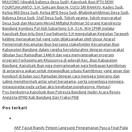
MULYONO (diwakili babinsa desa Sudi), Kapolsek Ibun IPTU DENY
FOURTJAHJANTO, S.H, Sekcam Ibun Hj. CUCU SRI RAHAYU, Kades Sudi,
Ketua MUI Desa Sudi, Ketua BPD Desa Sudi, Bhabinkamtibmas Desa Sudi,
Babinsa Desa Sudi, Staf Desa Sudi, Tokoh agama, tokoh masyarakat
Desa Sudi dan Mustami Mesjid Miftahul Rohman 50 orang Kapolresta
Bandung Kombes Pol Aldi Subartono S.H, S.I.K, M.H CPHR melalui
Kapolsek Ibun Iptu Deni Fourtjahjanto S.H mengatakan Kegiatan Taraweh
keliling merupakan hal yang rutin dilaksanakan oleh Unsur Aparat
Pemerintah Kecamatan Ibun bersama stakeholder Kecamatan Ibun
Kabupaten Bandung dalam rangka bersilaturahmi dengan masyarakat
dibulan Suci Ramadhan 1446 H dan juga menyampaikan program
program Forkopimcam Khususnya di wilayah Kec. Ibun Kabupaten
Bandung. Kapolsek Ibun juga menyampaikan juga himbauan kamtibmas
di antaranya ajakan untuk mewujudkan situasi Kamtibmas yang aman dan
kondusif di bulan suci Ramadan dengan cara menjaga toleransi dan
saling menghormati antar umat beragama, serta senantiasa menjaga,
mewaspadai pada setiap aksi kejahatan.pungkasnya. (Humas)
Pos berikutnya
Kapolsek Ibun Polresta Bandung Hadiri Acara Reses
Anggota DPRD Kab Bandung Dari Fraksi PKB
Pos terkait
AKP Faizal Riandy Pimpin Langsung Pengamanan Pasca Final Piala