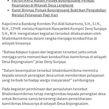
Patroli KRYD Malam Polsek Bojongsoang Perkuat
Keamanan di Wilayah Desa Lengkong
Kanit Binmas Polsek Bojongsoang Buktikan Pengabdian
Melalui Pelayanan Pagi Hari
Kapolresta Bandung Kombes Pol Aldi Subartono, S.H., S.I.K.,
M.H., CPHR. melalui Kapolsek Rancaekek Kompol Deny Sunjaya
S.H., M.H. mengatakan kegiatan tersebut dilaksanakan oleh
bhabinkamtibmas dalam rangka menjaga kondusifitas di
wilayah binaanya.
“Bahwa Adapun tujuan dari kegiatan tersebut yaitu untuk
menjaga serta memastikan kondusifitas kamtibmas di wilayah
Desa Bojongsalam” jelas Deny Sunjaya.
“Dalam kesempatan tersebut bhabinkamtibma meminta
kepada seluruh perangkat desa untuk memberikan pelayanan
yang terbaik terhadap warga masyarakat” sambungnya
Pada kegiatan pembinaan dan penyuluhan tersebut
Bhabinkamtibmas tetap menghimbau kepada perangkat desa
untuk Bersama-sama bersenergi dalam pemeliharaan
kamtibmas khususnya di wilayah Desa Bojongsalam.