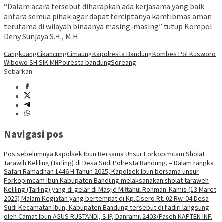
“Dalam acara tersebut diharapkan ada kerjasama yang baik
antara semua pihak agar dapat terciptanya kamtibmas aman
terutama di wilayah binaanya masing-masing” tutup Kompol
Deny Sunjaya S.H., M.H.
Cangkuang
Cikancung
Cimaung
Kapolresta Bandung
Kombes Pol Kusworo
Wibowo SH SIK MH
Polresta bandung
Soreang
Sebarkan
Navigasi pos
Pos sebelumnya
Kapolsek Ibun Bersama Unsur Forkopimcam Sholat
Tarawih Keliling (Tarling) di Desa Sudi Polresta Bandung, – Dalam rangka
Safari Ramadhan 1446 H Tahun 2025, Kapolsek Ibun bersama unsur
Forkopimcam Ibun Kabupaten Bandung melaksanakan sholat taraweh
Keliling (Tarling) yang di gelar di Masjid Miftahul Rohman. Kamis (13 Maret
2025) Malam Kegiatan yang bertempat di Kp.Cisero Rt. 02 Rw. 04 Desa
Sudi Kecamatan Ibun, Kabupaten Bandung tersebut di hadiri langsung
oleh Camat Ibun AGUS RUSTANDI, S.IP, Danramil 2403/Paseh KAPTEN INF.