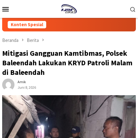
Loncat
Menu
ke
Mobile
konten
Konten Spesial
Beranda
Berita
Mitigasi Gangguan Kamtibmas, Polsek
Baleendah Lakukan KRYD Patroli Malam
di Baleendah
Amik
Juni 8, 2026