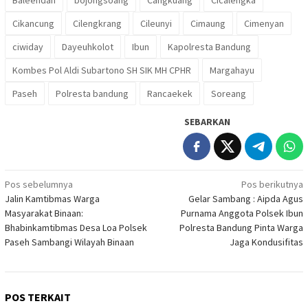
Baleendah
bojongsoang
Cangkuang
Cicalengka
Cikancung
Cilengkrang
Cileunyi
Cimaung
Cimenyan
ciwiday
Dayeuhkolot
Ibun
Kapolresta Bandung
Kombes Pol Aldi Subartono SH SIK MH CPHR
Margahayu
Paseh
Polresta bandung
Rancaekek
Soreang
SEBARKAN
Navigasi
Pos sebelumnya
Pos berikutnya
Jalin Kamtibmas Warga
Gelar Sambang : Aipda Agus
pos
Masyarakat Binaan:
Purnama Anggota Polsek Ibun
Bhabinkamtibmas Desa Loa Polsek
Polresta Bandung Pinta Warga
Paseh Sambangi Wilayah Binaan
Jaga Kondusifitas
POS TERKAIT