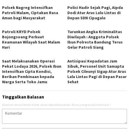
Polsek Nagreg Intensifkan
Polisi Hadir Sejak Pagi, Aipda
Patroli Malam, Ciptakan Rasa
Dodi Atur Arus Lalu Lintas di
Aman bagi Masyarakat
Depan SDN Cipagalo
Patroli KRYD Polsek
Turunkan Angka Kriminalitas
Bojongsoang Perkuat
Diwilayah : Anggota Polsek
Keamanan Wilayah Saat Malam
Ibun Polresta Bandung Terus
Hari
Gelar Patroli Siang
Saat Melaksanakan Operasi
Antisipasi Kepadatan Jam
Pekat Lodaya 2026, Polsek Ibun
Sibuk, Personel Unit Samapta
Intensifkan Cipta Kondisi,
Polsek Cileunyi Sigap Atur Arus
Berikan Pembinaan kepada
Lalu Lintas Pagi di Depan Pasar
Warga Serta Toko Jamu
Sehat
Tinggalkan Balasan
Alamat email Anda tidak akan dipublikasikan.
Ruas yang wajib ditandai
*