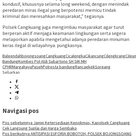
kondusif, khususnya selama long weekend, dengan menindak
peredaran miras ilegal yang berpotensi memicu tindak
kriminal dan meresahkan masyarakat,” tegasnya.
Polsek Cangkuang juga mengimbau masyarakat agar turut
berperan aktif menjaga keamanan lingkungan serta segera
melaporkan apabila mengetahui adanya peredaran minuman
keras ilegal di wilayahnya. pungkasnya.
Baleendah
bojongsoang
Cangkuang
Cicalengka
Cikancung
Cilengkrang
Cileun
Bandung
Kombes Pol Aldi Subartono SH SIK MH
CPHR
Margahayu
Paseh
Polresta bandung
Rancaekek
Soreang
Sebarkan
Navigasi pos
Pos sebelumnya
Jamin Ketersediaan Kepokmas, Kapolsek Cangkuang
Cek Langsung Suplai dan Harga Sembako
Pos berikutnya
ANTISIPASI EUFORIA BOBOTOH, POLSEK BOJONGSOANG