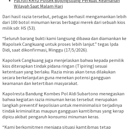
Patroli KRYD Polsek Bojongsoang Perkuat Keamanan
Wilayah Saat Malam Hari
Dari hasil razia tersebut, petugas berhasil mengamankan lebih
dari 100 botol minuman keras berbagai merek dari sebuah kios
milik sdr. HS (53).
“Seluruh barang bukti kami langsung dibawa dan diamankan ke
Mapolsek Cangkuang untuk proses lebih lanjut.” tegas Ipda
Didi, saat dikonfirmasi, Minggu (17/5/2026).
Kapolsek Cangkuang juga menjelaskan bahwa kepada pemilik
kios diterapkan tindak pidana ringan (Tipiring) sesuai
ketentuan yang berlaku. Razia miras akan terus dilakukan
secara berkelanjutan guna menekan potensi gangguan
keamanan dan ketertiban masyarakat.
Kapolresta Bandung Kombes Pol Aldi Subartono menegaskan
bahwa kegiatan razia minuman keras tersebut merupakan
langkah preventif kepolisian untuk meminimalisir terjadinya
tindak kriminalitas maupun gangguan kamtibmas yang kerap
dipicu akibat pengaruh konsumsi minuman keras.
“Kami berkomitmen menjaga situasi kamtibmas tetap