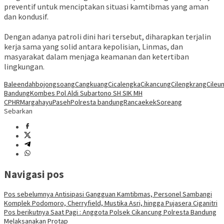
preventif untuk menciptakan situasi kamtibmas yang aman
dan kondusif.
‎Dengan adanya patroli dini hari tersebut, diharapkan terjalin
kerja sama yang solid antara kepolisian, Linmas, dan
masyarakat dalam menjaga keamanan dan ketertiban
lingkungan.
Baleendah
bojongsoang
Cangkuang
Cicalengka
Cikancung
Cilengkrang
Cileun
Bandung
Kombes Pol Aldi Subartono SH SIK MH
CPHR
Margahayu
Paseh
Polresta bandung
Rancaekek
Soreang
Sebarkan
Navigasi pos
Pos sebelumnya
Antisipasi Gangguan Kamtibmas, Personel Sambangi
Komplek Podomoro, Cherryfield, Mustika Asri, hingga Pujasera Ciganitri
Pos berikutnya
Saat Pagi : Anggota Polsek Cikancung Polresta Bandung
Melaksanakan Protap