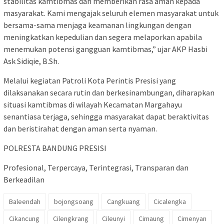
stabilitas kamtibmas dan memberikan rasa aman kepada
masyarakat. Kami mengajak seluruh elemen masyarakat untuk
bersama-sama menjaga keamanan lingkungan dengan
meningkatkan kepedulian dan segera melaporkan apabila
menemukan potensi gangguan kamtibmas,” ujar AKP Hasbi
Ask Sidiqie, B.Sh.
Melalui kegiatan Patroli Kota Perintis Presisi yang
dilaksanakan secara rutin dan berkesinambungan, diharapkan
situasi kamtibmas di wilayah Kecamatan Margahayu
senantiasa terjaga, sehingga masyarakat dapat beraktivitas
dan beristirahat dengan aman serta nyaman.
POLRESTA BANDUNG PRESISI
Profesional, Terpercaya, Terintegrasi, Transparan dan
Berkeadilan
Baleendah
bojongsoang
Cangkuang
Cicalengka
Cikancung
Cilengkrang
Cileunyi
Cimaung
Cimenyan