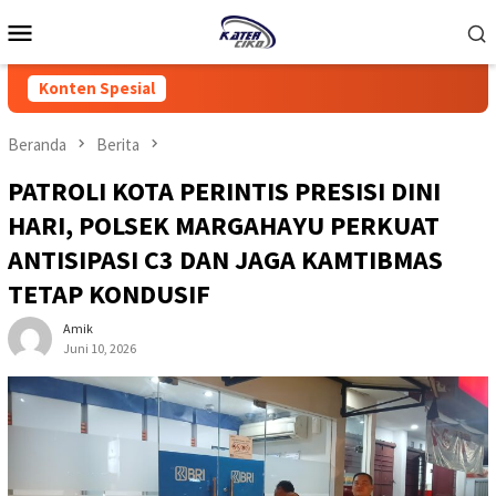
Loncat
Menu
ke
Mobile
konten
Konten Spesial
Beranda
Berita
PATROLI KOTA PERINTIS PRESISI DINI
HARI, POLSEK MARGAHAYU PERKUAT
ANTISIPASI C3 DAN JAGA KAMTIBMAS
TETAP KONDUSIF
Amik
Juni 10, 2026