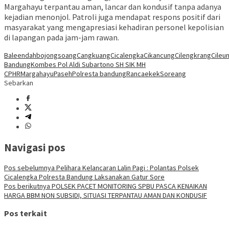
Margahayu terpantau aman, lancar dan kondusif tanpa adanya
kejadian menonjol. Patroli juga mendapat respons positif dari
masyarakat yang mengapresiasi kehadiran personel kepolisian
di lapangan pada jam-jam rawan.
Baleendah
bojongsoang
Cangkuang
Cicalengka
Cikancung
Cilengkrang
Cileun
Bandung
Kombes Pol Aldi Subartono SH SIK MH
CPHR
Margahayu
Paseh
Polresta bandung
Rancaekek
Soreang
Sebarkan
Navigasi pos
Pos sebelumnya
Pelihara Kelancaran Lalin Pagi : Polantas Polsek
Cicalengka Polresta Bandung Laksanakan Gatur Sore
Pos berikutnya
POLSEK PACET MONITORING SPBU PASCA KENAIKAN
HARGA BBM NON SUBSIDI, SITUASI TERPANTAU AMAN DAN KONDUSIF
Pos terkait