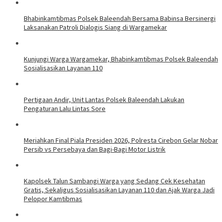
Bhabinkamtibmas Polsek Baleendah Bersama Babinsa Bersinergi
Laksanakan Patroli Dialogis Siang di Wargamekar
Kunjungi Warga Wargamekar, Bhabinkamtibmas Polsek Baleendah
Sosialisasikan Layanan 110
Pertigaan Andir, Unit Lantas Polsek Baleendah Lakukan
Pengaturan Lalu Lintas Sore
Meriahkan Final Piala Presiden 2026, Polresta Cirebon Gelar Nobar
Persib vs Persebaya dan Bagi-Bagi Motor Listrik
Kapolsek Talun Sambangi Warga yang Sedang Cek Kesehatan
Gratis, Sekaligus Sosialisasikan Layanan 110 dan Ajak Warga Jadi
Pelopor Kamtibmas