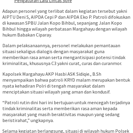
Pengaturan Lalu Lintas Sore
Adapun personel yang terlibat dalam kegiatan tersebut yakni
AIPTU Deni S, AIPDA Cepi P dan AIPDA Eko P. Patroli difokuskan
di kawasan SPBU Jalan Kopo Bihbul, sepanjang Jalan Kopo
Bihbul hingga wilayah perbatasan Margahayu dengan wilayah
hukum Babakan Ciparay.
Dalam pelaksanaannya, personel melakukan pemantauan
situasi sekaligus dialogis dengan masyarakat guna
memberikan rasa aman serta mengantisipasi potensi tindak
kriminalitas, khususnya C3 yakni curat, curas dan curanmor.
Kapolsek Margahayu AKP Hasbi ASK Sidiqie., B.Sh
menyampaikan bahwa patroli KRYD malam merupakan bentuk
nyata kehadiran Polri di tengah masyarakat dalam
menciptakan situasi wilayah yang aman dan kondusif.
“Patroli rutin dini hari ini bertujuan untuk mencegah terjadinya
tindak kriminalitas serta memberikan rasa aman kepada
masyarakat yang masih beraktivitas maupun yang sedang
beristirahat,” ungkapnya.
Selama kegiatan berlangsung, situasi di wilayah hukum Polsek