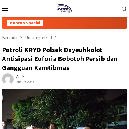
Loncat
Menu
ke
Mobile
konten
Konten Spesial
Beranda
Uncategorized
Patroli KRYD Polsek Dayeuhkolot
Antisipasi Euforia Bobotoh Persib dan
Gangguan Kamtibmas
Amik
Mei 19, 2026