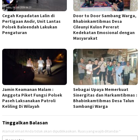
Cegah Kepadatan Lalin di
Door to Door Sambang Warga,
Pertigaan Andir, Unit Lantas
Bhabinkamtibmas Desa
Polsek Baleendah Lakukan
Cileunyi Kulon Pererat
Pengaturan
Kedekatan Emosional dengan
Masyarakat
Jamin Keamanan Malam :
Sebagai Upaya Memerkuat
Anggota Piket Fungsi Polsek
Sinergitas dan Harkamtibmas :
Paseh Laksanakan Patroli
Bhabinkamtibmas Desa Talun
Keliling Di Wilayah
Sambangi Warga
Tinggalkan Balasan
Alamat email Anda tidak akan dipublikasikan.
Ruas yang wajib ditandai
*