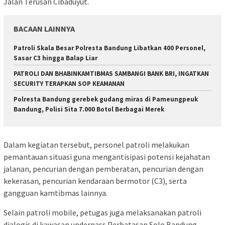
Jalan Terusan Cibaduyut.
BACAAN LAINNYA
Patroli Skala Besar Polresta Bandung Libatkan 400 Personel,
Sasar C3 hingga Balap Liar
‎PATROLI DAN BHABINKAMTIBMAS SAMBANGI BANK BRI, INGATKAN
SECURITY TERAPKAN SOP KEAMANAN
Polresta Bandung gerebek gudang miras di Pameungpeuk
Bandung, Polisi Sita 7.000 Botol Berbagai Merek
Dalam kegiatan tersebut, personel patroli melakukan
pemantauan situasi guna mengantisipasi potensi kejahatan
jalanan, pencurian dengan pemberatan, pencurian dengan
kekerasan, pencurian kendaraan bermotor (C3), serta
gangguan kamtibmas lainnya.
Selain patroli mobile, petugas juga melaksanakan patroli
dialogis di kawasan underpass Perbatasan Solo Bandung