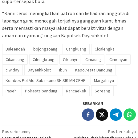
suporter sepak bola.
“Kami terus meningkatkan patroli dan kehadiran anggota di
lapangan guna mencegah terjadinya gangguan kamtibmas
serta memastikan masyarakat dapat beraktivitas dengan
aman dan nyaman,” ungkap Kapolsek Dayeuhkolot.
Baleendah
bojongsoang
Cangkuang
Cicalengka
Cikancung
Cilengkrang
Cileunyi
Cimaung
Cimenyan
ciwiday
Dayeuhkolot
Ibun
Kapolresta Bandung
Kombes Pol Aldi Subartono SH SIK MH CPHR
Margahayu
Paseh
Polresta bandung
Rancaekek
Soreang
SEBARKAN
Navigasi
Pos sebelumnya
Pos berikutnya