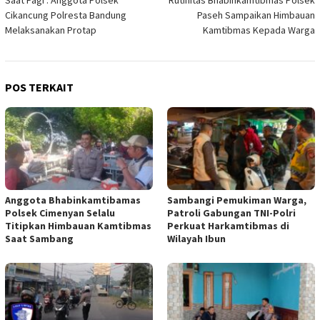
Saat Pagi : Anggota Polsek
Rutinitas Bhabinkamtibmas Polsek
pos
Cikancung Polresta Bandung
Paseh Sampaikan Himbauan
Melaksanakan Protap
Kamtibmas Kepada Warga
POS TERKAIT
Anggota Bhabinkamtibamas
Sambangi Pemukiman Warga,
Polsek Cimenyan Selalu
Patroli Gabungan TNI-Polri
Titipkan Himbauan Kamtibmas
Perkuat Harkamtibmas di
Saat Sambang
Wilayah Ibun