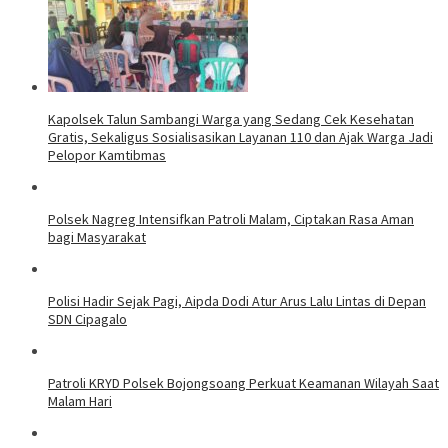
Kapolsek Talun Sambangi Warga yang Sedang Cek Kesehatan
Gratis, Sekaligus Sosialisasikan Layanan 110 dan Ajak Warga Jadi
Pelopor Kamtibmas
Polsek Nagreg Intensifkan Patroli Malam, Ciptakan Rasa Aman
bagi Masyarakat
Polisi Hadir Sejak Pagi, Aipda Dodi Atur Arus Lalu Lintas di Depan
SDN Cipagalo
Patroli KRYD Polsek Bojongsoang Perkuat Keamanan Wilayah Saat
Malam Hari