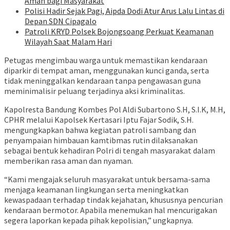
Aman bagi Masyarakat
Polisi Hadir Sejak Pagi, Aipda Dodi Atur Arus Lalu Lintas di
Depan SDN Cipagalo
Patroli KRYD Polsek Bojongsoang Perkuat Keamanan
Wilayah Saat Malam Hari
Petugas mengimbau warga untuk memastikan kendaraan
diparkir di tempat aman, menggunakan kunci ganda, serta
tidak meninggalkan kendaraan tanpa pengawasan guna
meminimalisir peluang terjadinya aksi kriminalitas.
Kapolresta Bandung Kombes Pol Aldi Subartono S.H, S.I.K, M.H,
CPHR melalui Kapolsek Kertasari Iptu Fajar Sodik, S.H.
mengungkapkan bahwa kegiatan patroli sambang dan
penyampaian himbauan kamtibmas rutin dilaksanakan
sebagai bentuk kehadiran Polri di tengah masyarakat dalam
memberikan rasa aman dan nyaman.
“Kami mengajak seluruh masyarakat untuk bersama-sama
menjaga keamanan lingkungan serta meningkatkan
kewaspadaan terhadap tindak kejahatan, khususnya pencurian
kendaraan bermotor. Apabila menemukan hal mencurigakan
segera laporkan kepada pihak kepolisian,” ungkapnya.