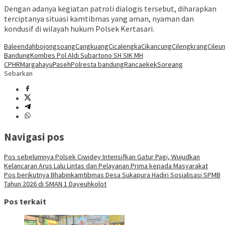
Dengan adanya kegiatan patroli dialogis tersebut, diharapkan
terciptanya situasi kamtibmas yang aman, nyaman dan
kondusif di wilayah hukum Polsek Kertasari.
Baleendah
bojongsoang
Cangkuang
Cicalengka
Cikancung
Cilengkrang
Cileun
Bandung
Kombes Pol Aldi Subartono SH SIK MH
CPHR
Margahayu
Paseh
Polresta bandung
Rancaekek
Soreang
Sebarkan
Navigasi pos
Pos sebelumnya
Polsek Ciwidey Intensifkan Gatur Pagi, Wujudkan
Kelancaran Arus Lalu Lintas dan Pelayanan Prima kepada Masyarakat
Pos berikutnya
Bhabinkamtibmas Desa Sukapura Hadiri Sosialisasi SPMB
Tahun 2026 di SMAN 1 Dayeuhkolot
Pos terkait