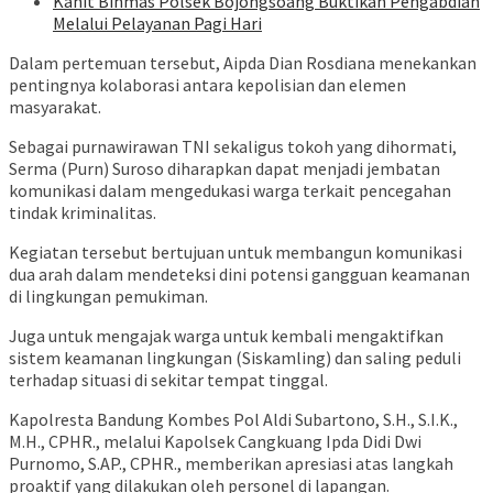
Kanit Binmas Polsek Bojongsoang Buktikan Pengabdian
Melalui Pelayanan Pagi Hari
Dalam pertemuan tersebut, Aipda Dian Rosdiana menekankan
pentingnya kolaborasi antara kepolisian dan elemen
masyarakat.
Sebagai purnawirawan TNI sekaligus tokoh yang dihormati,
Serma (Purn) Suroso diharapkan dapat menjadi jembatan
komunikasi dalam mengedukasi warga terkait pencegahan
tindak kriminalitas.
Kegiatan tersebut bertujuan untuk membangun komunikasi
dua arah dalam mendeteksi dini potensi gangguan keamanan
di lingkungan pemukiman.
Juga untuk mengajak warga untuk kembali mengaktifkan
sistem keamanan lingkungan (Siskamling) dan saling peduli
terhadap situasi di sekitar tempat tinggal.
Kapolresta Bandung Kombes Pol Aldi Subartono, S.H., S.I.K.,
M.H., CPHR., melalui Kapolsek Cangkuang Ipda Didi Dwi
Purnomo, S.AP., CPHR., memberikan apresiasi atas langkah
proaktif yang dilakukan oleh personel di lapangan.