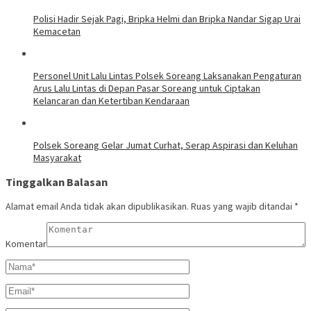
Polisi Hadir Sejak Pagi, Bripka Helmi dan Bripka Nandar Sigap Urai
Kemacetan
Personel Unit Lalu Lintas Polsek Soreang Laksanakan Pengaturan
Arus Lalu Lintas di Depan Pasar Soreang untuk Ciptakan
Kelancaran dan Ketertiban Kendaraan
Polsek Soreang Gelar Jumat Curhat, Serap Aspirasi dan Keluhan
Masyarakat
Tinggalkan Balasan
Alamat email Anda tidak akan dipublikasikan.
Ruas yang wajib ditandai
*
Komentar