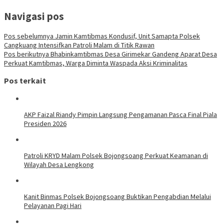
Navigasi pos
Pos sebelumnya
Jamin Kamtibmas Kondusif, Unit Samapta Polsek
Cangkuang Intensifkan Patroli Malam di Titik Rawan
Pos berikutnya
Bhabinkamtibmas Desa Girimekar Gandeng Aparat Desa
Perkuat Kamtibmas, Warga Diminta Waspada Aksi Kriminalitas
Pos terkait
AKP Faizal Riandy Pimpin Langsung Pengamanan Pasca Final Piala
Presiden 2026
Patroli KRYD Malam Polsek Bojongsoang Perkuat Keamanan di
Wilayah Desa Lengkong
Kanit Binmas Polsek Bojongsoang Buktikan Pengabdian Melalui
Pelayanan Pagi Hari