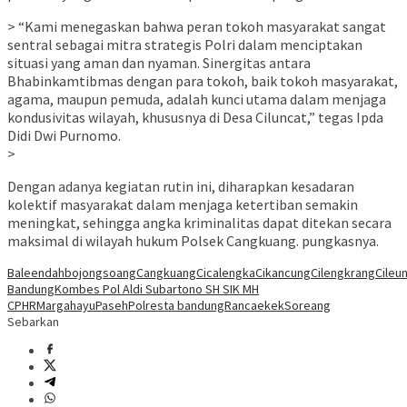
> “Kami menegaskan bahwa peran tokoh masyarakat sangat
sentral sebagai mitra strategis Polri dalam menciptakan
situasi yang aman dan nyaman. Sinergitas antara
Bhabinkamtibmas dengan para tokoh, baik tokoh masyarakat,
agama, maupun pemuda, adalah kunci utama dalam menjaga
kondusivitas wilayah, khususnya di Desa Ciluncat,” tegas Ipda
Didi Dwi Purnomo.
>
Dengan adanya kegiatan rutin ini, diharapkan kesadaran
kolektif masyarakat dalam menjaga ketertiban semakin
meningkat, sehingga angka kriminalitas dapat ditekan secara
maksimal di wilayah hukum Polsek Cangkuang. pungkasnya.
Baleendah
bojongsoang
Cangkuang
Cicalengka
Cikancung
Cilengkrang
Cileun
Bandung
Kombes Pol Aldi Subartono SH SIK MH
CPHR
Margahayu
Paseh
Polresta bandung
Rancaekek
Soreang
Sebarkan