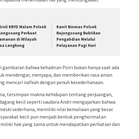
troli KRYD Malam Polsek
Kanit Binmas Polsek
jongsoang Perkuat
Bojongsoang Buktikan
amanan di Wilayah
Pengabdian Melalui
sa Lengkong
Pelayanan Pagi Hari
i gambaran bahwa kehadiran Polri bukan hanya saat ada
tuk mendengar, menyapa, dan memberikan rasa aman
ang mencari nafkah dengan penuh kesederhanaan.
hana, tersimpan makna kehidupan tentang perjuangan,
edagang kecil seperti saudara Andri mengajarkan bahwa
 meski sederhana, memiliki nilai kemuliaan yang besar.
asyarakat kecil pun menjadi bentuk penghormatan
miliki hak yang sama untuk mendapatkan perhatian dan