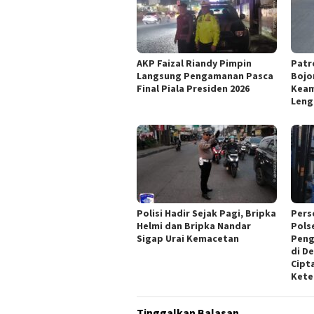
AKP Faizal Riandy Pimpin
Patr
Langsung Pengamanan Pasca
Bojo
Final Piala Presiden 2026
Keam
Len
Polisi Hadir Sejak Pagi, Bripka
Perso
Helmi dan Bripka Nandar
Pols
Sigap Urai Kemacetan
Peng
di D
Cipt
Kete
Tinggalkan Balasan