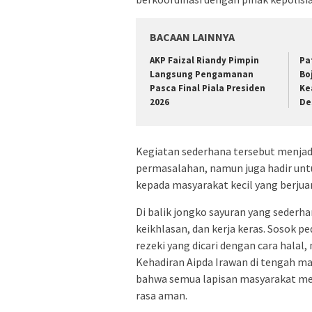
BACAAN LAINNYA
AKP Faizal Riandy Pimpin
Pa
Langsung Pengamanan
Bo
Pasca Final Piala Presiden
Ke
2026
De
Kegiatan sederhana tersebut menjad
permasalahan, namun juga hadir un
kepada masyarakat kecil yang berju
Di balik jongko sayuran yang seder
keikhlasan, dan kerja keras. Sosok p
rezeki yang dicari dengan cara halal,
Kehadiran Aipda Irawan di tengah m
bahwa semua lapisan masyarakat me
rasa aman.