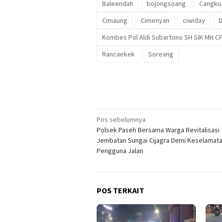
Baleendah
bojongsoang
Cangku
Cimaung
Cimenyan
ciwiday
D
Kombes Pol Aldi Subartono SH SIK MH C
Rancaekek
Soreang
Navigasi
Pos sebelumnya
Polsek Paseh Bersama Warga Revitalisasi
pos
Jembatan Sungai Cijagra Demi Keselamat
Pengguna Jalan
POS TERKAIT