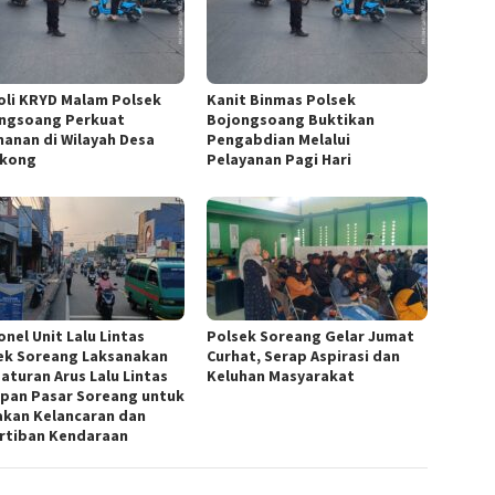
oli KRYD Malam Polsek
Kanit Binmas Polsek
ngsoang Perkuat
Bojongsoang Buktikan
anan di Wilayah Desa
Pengabdian Melalui
gkong
Pelayanan Pagi Hari
nel Unit Lalu Lintas
Polsek Soreang Gelar Jumat
ek Soreang Laksanakan
Curhat, Serap Aspirasi dan
aturan Arus Lalu Lintas
Keluhan Masyarakat
epan Pasar Soreang untuk
akan Kelancaran dan
rtiban Kendaraan