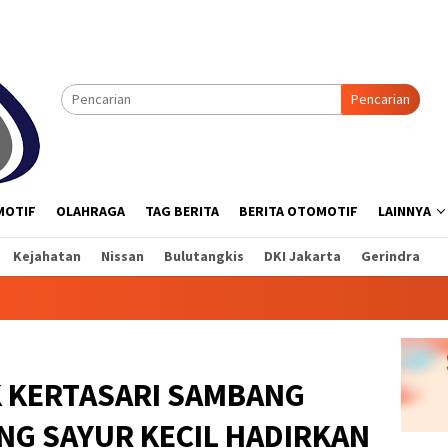
Pencarian
MOTIF
OLAHRAGA
TAG BERITA
BERITA OTOMOTIF
LAINNYA
Kejahatan
Nissan
Bulutangkis
DKI Jakarta
Gerindra
K KERTASARI SAMBANG
NG SAYUR KECIL HADIRKAN