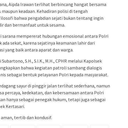
ana, Aipda Irawan terlihat berbincang hangat bersama
maupun keadaan. Kehadiran polisi di tengah
 filosofi bahwa pengabdian sejati bukan tentang ingin
dir dan bermanfaat untuk sesama.
adi sarana mempererat hubungan emosional antara Polri
k ada sekat, karena sejatinya keamanan lahir dari
si yang baik antara aparat dan warga.
ubartono, S.H., S.I.K., M.H., CPHR melalui Kapolsek
ngungkapkan bahwa kegiatan patroli sambang dialogis
nis sebagai bentuk pelayanan Polri kepada masyarakat.
dagang sayur di pinggir jalan terlihat sederhana, namun
sa percaya, kedekatan, dan kebersamaan antara Polri
kan hanya sebagai penegak hukum, tetapi juga sebagai
ek Kertasari.
aman, tertib dan kondusif.