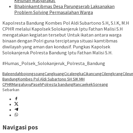
Keluhan Masyarakat
Bhabinkamtibmas Desa Parungserab Laksanakan
Problem Solving Permasalahan Warga
Kapolresta Bandung Kombes Pol Aldi Subartono S.H, S.I.K, M.H
CPHR melalui Kapolsek Solokanjeruk Iptu Fathan Malisi S.H
mengatakan kegiatan tersebut Untuk ikatan antara warga
binaan dengan Polri guna terciptanya situasi kamtibmas
diwilayah yang aman dan kondusif. Pungkas Kapolsek
Solokanjeruk Polresta Bandung Iptu Fathan Malisi S.H.
#Humas_Polsek_Solokanjeruk_Polresta_Bandung
Baleendah
bojongsoang
Cangkuang
Cicalengka
Cikancung
Cilengkrang
Cileun
Bandung
Kombes Pol Aldi Subartono SH SIK MH
CPHR
Margahayu
Paseh
Polresta bandung
Rancaekek
Soreang
Sebarkan
Navigasi pos