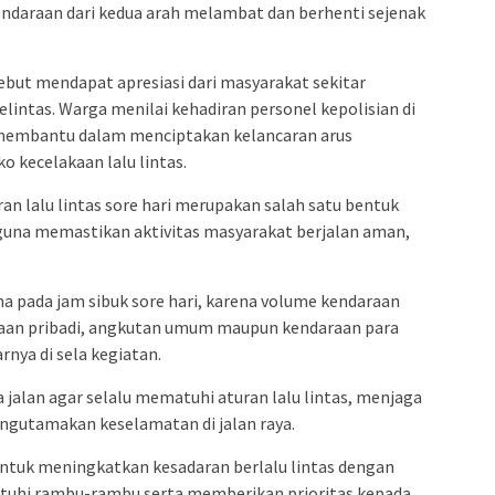
daraan dari kedua arah melambat dan berhenti sejenak
sebut mendapat apresiasi dari masyarakat sekitar
intas. Warga menilai kehadiran personel kepolisian di
 membantu dalam menciptakan kelancaran arus
o kecelakaan lalu lintas.
an lalu lintas sore hari merupakan salah satu bentuk
guna memastikan aktivitas masyarakat berjalan aman,
ma pada jam sibuk sore hari, karena volume kendaraan
raan pribadi, angkutan umum maupun kendaraan para
rnya di sela kegiatan.
jalan agar selalu mematuhi aturan lalu lintas, menjaga
ngutamakan keselamatan di jalan raya.
 untuk meningkatkan kesadaran berlalu lintas dengan
atuhi rambu-rambu serta memberikan prioritas kepada