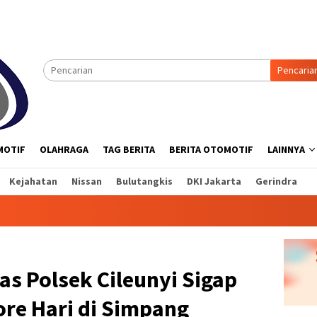
Pencaria
MOTIF
OLAHRAGA
TAG BERITA
BERITA OTOMOTIF
LAINNYA
Kejahatan
Nissan
Bulutangkis
DKI Jakarta
Gerindra
as Polsek Cileunyi Sigap
ore Hari di Simpang