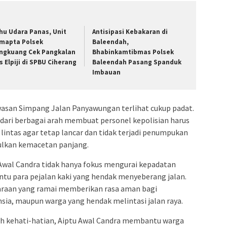
hu Udara Panas, Unit
Antisipasi Kebakaran di
mapta Polsek
Baleendah,
ngkuang Cek Pangkalan
Bhabinkamtibmas Polsek
s Elpiji di SPBU Ciherang
Baleendah Pasang Spanduk
Imbauan
kawasan Simpang Jalan Panyawungan terlihat cukup padat.
dari berbagai arah membuat personel kepolisian harus
lintas agar tetap lancar dan tidak terjadi penumpukan
lkan kemacetan panjang.
Awal Candra tidak hanya fokus mengurai kepadatan
tu para pejalan kaki yang hendak menyeberang jalan.
daraan yang ramai memberikan rasa aman bagi
sia, maupun warga yang hendak melintasi jalan raya.
h kehati-hatian, Aiptu Awal Candra membantu warga