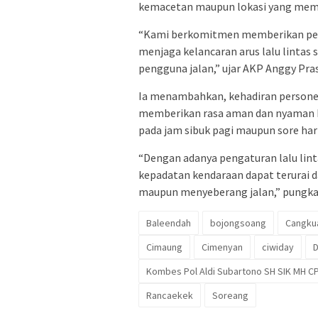
kemacetan maupun lokasi yang memili
“Kami berkomitmen memberikan pel
menjaga kelancaran arus lalu linta
pengguna jalan,” ujar AKP Anggy Prasetiy
Ia menambahkan, kehadiran personel
memberikan rasa aman dan nyaman ba
pada jam sibuk pagi maupun sore hari
“Dengan adanya pengaturan lalu lint
kepadatan kendaraan dapat terurai 
maupun menyeberang jalan,” pungkas
Baleendah
bojongsoang
Cangku
Cimaung
Cimenyan
ciwiday
D
Kombes Pol Aldi Subartono SH SIK MH C
Rancaekek
Soreang