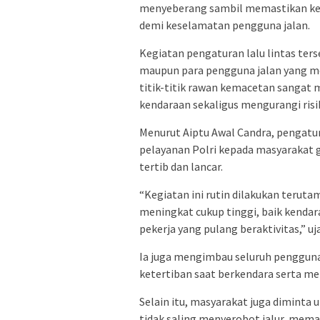
menyeberang sambil memastikan ken
demi keselamatan pengguna jalan.
Kegiatan pengaturan lalu lintas ter
maupun para pengguna jalan yang mel
titik-titik rawan kemacetan sangat
kendaraan sekaligus mengurangi risik
Menurut Aiptu Awal Candra, pengatur
pelayanan Polri kepada masyarakat 
tertib dan lancar.
“Kegiatan ini rutin dilakukan teruta
meningkat cukup tinggi, baik kenda
pekerja yang pulang beraktivitas,” uja
Ia juga mengimbau seluruh pengguna 
ketertiban saat berkendara serta me
Selain itu, masyarakat juga diminta
tidak saling menyerobot jalur, mem