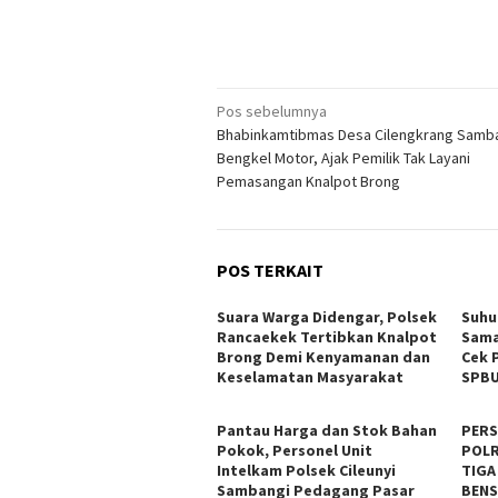
Navigasi
Pos sebelumnya
Bhabinkamtibmas Desa Cilengkrang Samb
pos
Bengkel Motor, Ajak Pemilik Tak Layani
Pemasangan Knalpot Brong
POS TERKAIT
Suara Warga Didengar, Polsek
Suhu
Rancaekek Tertibkan Knalpot
Sama
Brong Demi Kenyamanan dan
Cek P
Keselamatan Masyarakat
SPBU
Pantau Harga dan Stok Bahan
PERS
Pokok, Personel Unit
POLR
Intelkam Polsek Cileunyi
TIGA
Sambangi Pedagang Pasar
BENS