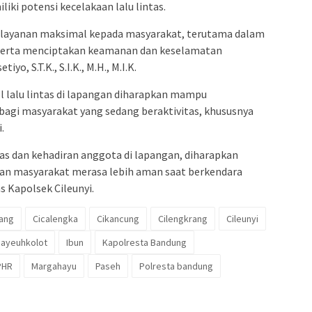
ki potensi kecelakaan lalu lintas.
ayanan maksimal kepada masyarakat, terutama dalam
s serta menciptakan keamanan dan keselamatan
o, S.T.K., S.I.K., M.H., M.I.K.
 lalu lintas di lapangan diharapkan mampu
gi masyarakat yang sedang beraktivitas, khususnya
.
as dan kehadiran anggota di lapangan, diharapkan
dan masyarakat merasa lebih aman saat berkendara
 Kapolsek Cileunyi.
ang
Cicalengka
Cikancung
Cilengkrang
Cileunyi
ayeuhkolot
Ibun
Kapolresta Bandung
PHR
Margahayu
Paseh
Polresta bandung