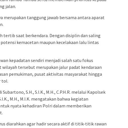
g jalan.
aya merupakan tanggung jawab bersama antara aparat
n.
 tertib saat berkendara. Dengan disiplin dan saling
potensi kemacetan maupun kecelakaan lalu lintas
 rawan kepadatan sendiri menjadi salah satu fokus
t wilayah tersebut merupakan jalur padat kendaraan
an pemukiman, pusat aktivitas masyarakat hingga
 tol.
ubartono, S.H., S.I.K., M.H., C.P.H.R. melalui Kapolsek
 S.I.K., M.H., M.I.K. mengatakan bahwa kegiatan
entuk nyata kehadiran Polri dalam memberikan
t.
s diarahkan agar hadir secara aktif di titik-titik rawan