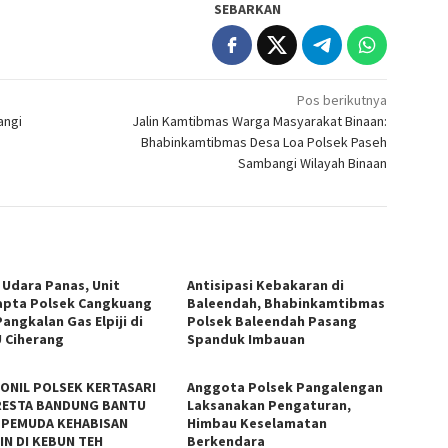
SEBARKAN
Pos berikutnya
angi
Jalin Kamtibmas Warga Masyarakat Binaan:
Bhabinkamtibmas Desa Loa Polsek Paseh
Sambangi Wilayah Binaan
 Udara Panas, Unit
Antisipasi Kebakaran di
pta Polsek Cangkuang
Baleendah, Bhabinkamtibmas
angkalan Gas Elpiji di
Polsek Baleendah Pasang
 Ciherang
Spanduk Imbauan
ONIL POLSEK KERTASARI
Anggota Polsek Pangalengan
ESTA BANDUNG BANTU
Laksanakan Pengaturan,
 PEMUDA KEHABISAN
Himbau Keselamatan
IN DI KEBUN TEH
Berkendara