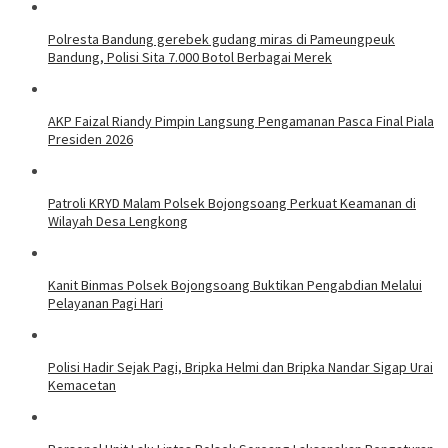
Polresta Bandung gerebek gudang miras di Pameungpeuk
Bandung, Polisi Sita 7.000 Botol Berbagai Merek
AKP Faizal Riandy Pimpin Langsung Pengamanan Pasca Final Piala
Presiden 2026
Patroli KRYD Malam Polsek Bojongsoang Perkuat Keamanan di
Wilayah Desa Lengkong
Kanit Binmas Polsek Bojongsoang Buktikan Pengabdian Melalui
Pelayanan Pagi Hari
Polisi Hadir Sejak Pagi, Bripka Helmi dan Bripka Nandar Sigap Urai
Kemacetan