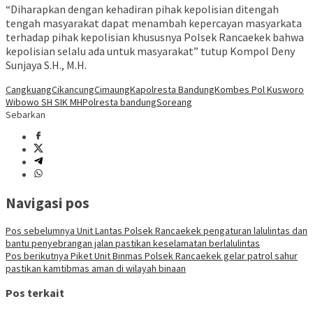
“Diharapkan dengan kehadiran pihak kepolisian ditengah
tengah masyarakat dapat menambah kepercayan masyarkata
terhadap pihak kepolisian khususnya Polsek Rancaekek bahwa
kepolisian selalu ada untuk masyarakat” tutup Kompol Deny
Sunjaya S.H., M.H.
Cangkuang
Cikancung
Cimaung
Kapolresta Bandung
Kombes Pol Kusworo
Wibowo SH SIK MH
Polresta bandung
Soreang
Sebarkan
Navigasi pos
Pos sebelumnya
Unit Lantas Polsek Rancaekek pengaturan lalulintas dan
bantu penyebrangan jalan pastikan keselamatan berlalulintas
Pos berikutnya
Piket Unit Binmas Polsek Rancaekek gelar patrol sahur
pastikan kamtibmas aman di wilayah binaan
Pos terkait