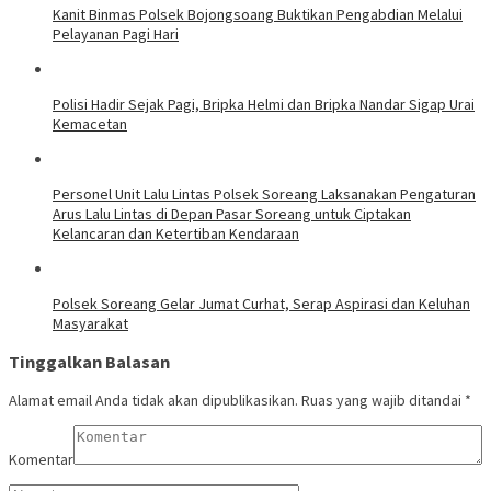
Kanit Binmas Polsek Bojongsoang Buktikan Pengabdian Melalui
Pelayanan Pagi Hari
Polisi Hadir Sejak Pagi, Bripka Helmi dan Bripka Nandar Sigap Urai
Kemacetan
Personel Unit Lalu Lintas Polsek Soreang Laksanakan Pengaturan
Arus Lalu Lintas di Depan Pasar Soreang untuk Ciptakan
Kelancaran dan Ketertiban Kendaraan
Polsek Soreang Gelar Jumat Curhat, Serap Aspirasi dan Keluhan
Masyarakat
Tinggalkan Balasan
Alamat email Anda tidak akan dipublikasikan.
Ruas yang wajib ditandai
*
Komentar