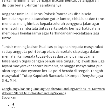
serta meminimalisir berbagai macam bentuk pelanggaran
disiplin berlalu-lintas” sambungnya
Anggota unit Lalu Lintas Polsek Rancaekek disela sela
kesibukannya melaksanakan gatur lantas, tidak lupa dan terus
menerus menghimbau kepada seluruh pengguna jalan agar
mematuhi rambu lalu lintas serta selalu berhati hati dalam
membawa kendaraanya agar terhindar dari kecelakaan lalu
lintas.
“untuk meningkatkan Kualitas pelayanan kepada masyarakat
setiap anggota polri tetap eksis dan selalu siap siaga dalam
menjalankan segala tugas-tugas dan yang paling utama
laksanakan tugas dengan penuh rasa tanggung jawab dan juga
layani masyarakat secara humanis, sehingga masyarakat pun
akan segan dan nyaman ketika polri berada di tengah-tengah
masyrakat” Tutup Kapolsek Rancaekek Kompol Deny Sunjaya
S.H., M.H.
Cangkuang
Cikancung
Cimaung
Kapolresta Bandung
Kombes Pol Kusworo
Wibowo SH SIK MH
Polresta bandung
Soreang
Sebarkan