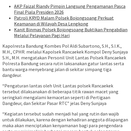
AKP Faizal Riandy Pimpin Langsung Pengamanan Pasca
Final Piala Presiden 2026
Patroli KRYD Malam Polsek Bojongsoang Perkuat
Keamanan di Wilayah Desa Lengkong
Kanit Binmas Polsek Bojongsoang Buktikan Pengabdian
Melalui Pelayanan Pagi Hari
Kapolresta Bandung Kombes Pol Aldi Subartono, S.H., S.I.K.,
M.H., CPHR. melalui Kapolsek Rancaekek Kompol Deny Sunjaya
S.H., M.H. mengatakan Personil Unit Lantas Polsek Rancaekek
Polresta Bandung secara rutin laksanakan gatur lantas serta
bantu warga menyebrang jalan di sekitar simpang tiga
dangdeur.
“Pengaturan lantas oleh Unit Lantas polsek Rancaekek
tersebut dilaksanakan di beberapa titik rawan macet yang
seringkali mengalami kemacetan seperti di Pertigaan
Dangdeur, dan Sekitar Pasar RTC” jelas Deny Sunjaya
“Kegiatan tersebut sudah menjadi hal yang rutin dan wajib
untuk dilakukan, karena dengan kehadiran anggota dilapangan
maka akan menciptakan kenyamanan bagi para pengendara