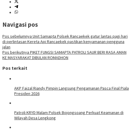
Navigasi pos
Pos sebelumnya
Unit Samapta Polsek Rancaekek gatur lantas pagi hari
di perlintasan Kereta Api Rancaekek pastikan kenyamanan pengguna
jalan
Pos berikutnya
PIKET FUNGSI SAMAPTA PATROLI SAUR BERI RASA AMAN
KE MASYARAKAT DIBULAN ROMADHON
Pos terkait
AKP Faizal Riandy Pimpin Langsung Pengamanan Pasca Final Piala
Presiden 2026
Patroli KRYD Malam Polsek Bojongsoang Perkuat Keamanan di
Wilayah Desa Lengkong