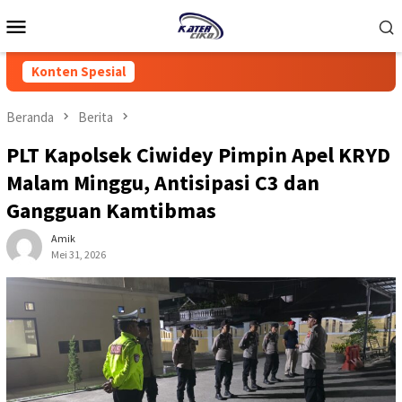
Loncat
Menu
ke
Mobile
konten
Konten Spesial
Beranda
Berita
PLT Kapolsek Ciwidey Pimpin Apel KRYD
Malam Minggu, Antisipasi C3 dan
Gangguan Kamtibmas
Amik
Mei 31, 2026