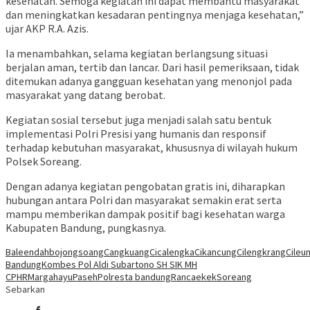
kesehatan. Semoga kegiatan ini dapat membantu masyarakat
dan meningkatkan kesadaran pentingnya menjaga kesehatan,”
ujar AKP R.A. Azis.
Ia menambahkan, selama kegiatan berlangsung situasi
berjalan aman, tertib dan lancar. Dari hasil pemeriksaan, tidak
ditemukan adanya gangguan kesehatan yang menonjol pada
masyarakat yang datang berobat.
Kegiatan sosial tersebut juga menjadi salah satu bentuk
implementasi Polri Presisi yang humanis dan responsif
terhadap kebutuhan masyarakat, khususnya di wilayah hukum
Polsek Soreang.
Dengan adanya kegiatan pengobatan gratis ini, diharapkan
hubungan antara Polri dan masyarakat semakin erat serta
mampu memberikan dampak positif bagi kesehatan warga
Kabupaten Bandung, pungkasnya.
Baleendah
bojongsoang
Cangkuang
Cicalengka
Cikancung
Cilengkrang
Cileun
Bandung
Kombes Pol Aldi Subartono SH SIK MH
CPHR
Margahayu
Paseh
Polresta bandung
Rancaekek
Soreang
Sebarkan