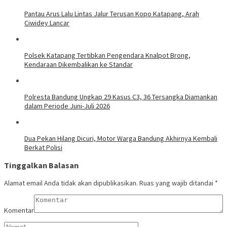
Pantau Arus Lalu Lintas Jalur Terusan Kopo Katapang, Arah
Ciwidey Lancar
Polsek Katapang Tertibkan Pengendara Knalpot Brong,
Kendaraan Dikembalikan ke Standar
Polresta Bandung Ungkap 29 Kasus C3, 36 Tersangka Diamankan
dalam Periode Juni-Juli 2026
Dua Pekan Hilang Dicuri, Motor Warga Bandung Akhirnya Kembali
Berkat Polisi
Tinggalkan Balasan
Alamat email Anda tidak akan dipublikasikan.
Ruas yang wajib ditandai
*
Komentar