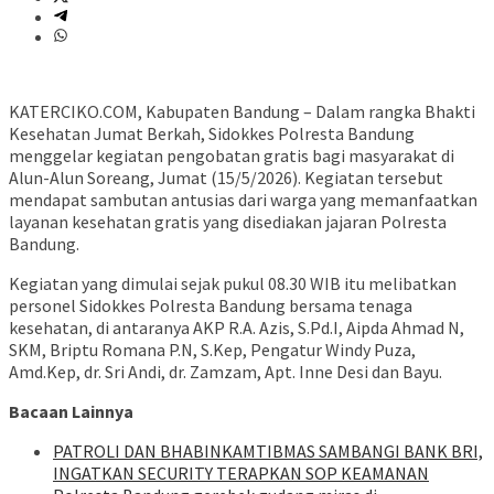
KATERCIKO.COM, Kabupaten Bandung – Dalam rangka Bhakti
Kesehatan Jumat Berkah, Sidokkes Polresta Bandung
menggelar kegiatan pengobatan gratis bagi masyarakat di
Alun-Alun Soreang, Jumat (15/5/2026). Kegiatan tersebut
mendapat sambutan antusias dari warga yang memanfaatkan
layanan kesehatan gratis yang disediakan jajaran Polresta
Bandung.
Kegiatan yang dimulai sejak pukul 08.30 WIB itu melibatkan
personel Sidokkes Polresta Bandung bersama tenaga
kesehatan, di antaranya AKP R.A. Azis, S.Pd.I, Aipda Ahmad N,
SKM, Briptu Romana P.N, S.Kep, Pengatur Windy Puza,
Amd.Kep, dr. Sri Andi, dr. Zamzam, Apt. Inne Desi dan Bayu.
Bacaan Lainnya
‎PATROLI DAN BHABINKAMTIBMAS SAMBANGI BANK BRI,
INGATKAN SECURITY TERAPKAN SOP KEAMANAN