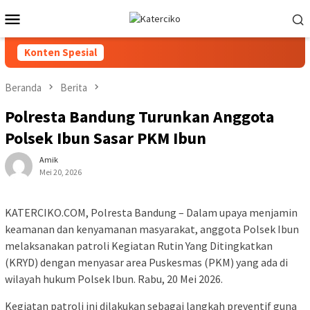
Loncat
Menu
ke
Mobile
konten
Konten Spesial
Beranda
Berita
Polresta Bandung Turunkan Anggota
Polsek Ibun Sasar PKM Ibun
Amik
Mei 20, 2026
KATERCIKO.COM, Polresta Bandung – Dalam upaya menjamin
keamanan dan kenyamanan masyarakat, anggota Polsek Ibun
melaksanakan patroli Kegiatan Rutin Yang Ditingkatkan
(KRYD) dengan menyasar area Puskesmas (PKM) yang ada di
wilayah hukum Polsek Ibun. Rabu, 20 Mei 2026.
Kegiatan patroli ini dilakukan sebagai langkah preventif guna