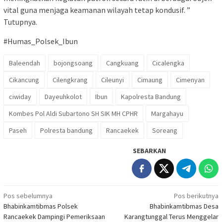
vital guna menjaga keamanan wilayah tetap kondusif. ”
Tutupnya.
#Humas_Polsek_Ibun
Baleendah
bojongsoang
Cangkuang
Cicalengka
Cikancung
Cilengkrang
Cileunyi
Cimaung
Cimenyan
ciwiday
Dayeuhkolot
Ibun
Kapolresta Bandung
Kombes Pol Aldi Subartono SH SIK MH CPHR
Margahayu
Paseh
Polresta bandung
Rancaekek
Soreang
SEBARKAN
Navigasi
Pos sebelumnya
Pos berikutnya
Bhabinkamtibmas Polsek
Bhabinkamtibmas Desa
pos
Rancaekek Dampingi Pemeriksaan
Karangtunggal Terus Menggelar