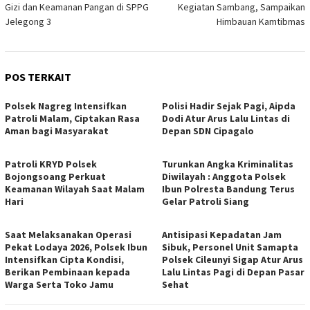
Gizi dan Keamanan Pangan di SPPG
Kegiatan Sambang, Sampaikan
Jelegong 3
Himbauan Kamtibmas
POS TERKAIT
Polsek Nagreg Intensifkan
Polisi Hadir Sejak Pagi, Aipda
Patroli Malam, Ciptakan Rasa
Dodi Atur Arus Lalu Lintas di
Aman bagi Masyarakat
Depan SDN Cipagalo
Patroli KRYD Polsek
Turunkan Angka Kriminalitas
Bojongsoang Perkuat
Diwilayah : Anggota Polsek
Keamanan Wilayah Saat Malam
Ibun Polresta Bandung Terus
Hari
Gelar Patroli Siang
Saat Melaksanakan Operasi
Antisipasi Kepadatan Jam
Pekat Lodaya 2026, Polsek Ibun
Sibuk, Personel Unit Samapta
Intensifkan Cipta Kondisi,
Polsek Cileunyi Sigap Atur Arus
Berikan Pembinaan kepada
Lalu Lintas Pagi di Depan Pasar
Warga Serta Toko Jamu
Sehat