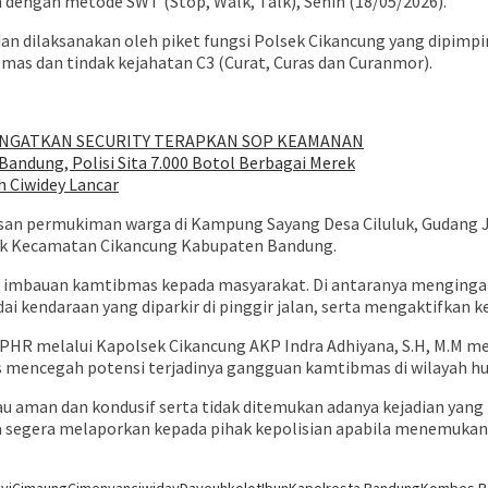
 dengan metode SWT (Stop, Walk, Talk), Senin (18/05/2026).
 dan dilaksanakan oleh piket fungsi Polsek Cikancung yang dipimp
mas dan tindak kejahatan C3 (Curat, Curas dan Curanmor).
 INGATKAN SECURITY TERAPKAN SOP KEAMANAN
ndung, Polisi Sita 7.000 Botol Berbagai Merek
h Ciwidey Lancar
san permukiman warga di Kampung Sayang Desa Ciluluk, Gudang JNT
uluk Kecamatan Cikancung Kabupaten Bandung.
i imbauan kamtibmas kepada masyarakat. Di antaranya menging
i kendaraan yang diparkir di pinggir jalan, serta mengaktifkan
 CPHR melalui Kapolsek Cikancung AKP Indra Adhiyana, S.H, M.M 
s mencegah potensi terjadinya gangguan kamtibmas di wilayah h
ntau aman dan kondusif serta tidak ditemukan adanya kejadian ya
 segera melaporkan kepada pihak kepolisian apabila menemukan h