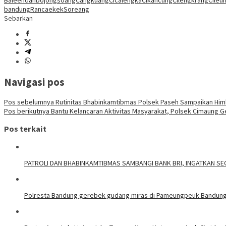
Baleendah
bojongsoang
Cangkuang
Cicalengka
Cikancung
Cilengkrang
Cileun
bandung
Rancaekek
Soreang
Sebarkan
Navigasi pos
Pos sebelumnya
Rutinitas Bhabinkamtibmas Polsek Paseh Sampaikan H
Pos berikutnya
Bantu Kelancaran Aktivitas Masyarakat, Polsek Cimaung Ge
Pos terkait
‎PATROLI DAN BHABINKAMTIBMAS SAMBANGI BANK BRI, INGATKAN S
Polresta Bandung gerebek gudang miras di Pameungpeuk Bandung, P