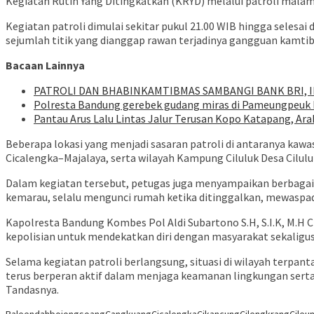
Kegiatan Rutin Yang Ditingkatkan (KRYD) melalui patroli malam
Kegiatan patroli dimulai sekitar pukul 21.00 WIB hingga selesai
sejumlah titik yang dianggap rawan terjadinya gangguan kamtib
Bacaan Lainnya
‎PATROLI DAN BHABINKAMTIBMAS SAMBANGI BANK BRI,
Polresta Bandung gerebek gudang miras di Pameungpeuk Ba
Pantau Arus Lalu Lintas Jalur Terusan Kopo Katapang, Ara
Beberapa lokasi yang menjadi sasaran patroli di antaranya kawa
Cicalengka–Majalaya, serta wilayah Kampung Ciluluk Desa Cil
Dalam kegiatan tersebut, petugas juga menyampaikan berbaga
kemarau, selalu mengunci rumah ketika ditinggalkan, mewaspada
Kapolresta Bandung Kombes Pol Aldi Subartono S.H, S.I.K, M.H
kepolisian untuk mendekatkan diri dengan masyarakat sekaligu
Selama kegiatan patroli berlangsung, situasi di wilayah terpa
terus berperan aktif dalam menjaga keamanan lingkungan serta
Tandasnya.