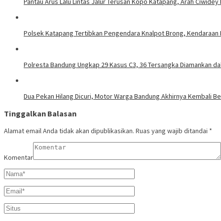
Pantau Arus Lalu Lintas Jalur Terusan Kopo Katapang, Arah Ciwidey
Polsek Katapang Tertibkan Pengendara Knalpot Brong, Kendaraan 
Polresta Bandung Ungkap 29 Kasus C3, 36 Tersangka Diamankan dal
Dua Pekan Hilang Dicuri, Motor Warga Bandung Akhirnya Kembali Ber
Tinggalkan Balasan
Alamat email Anda tidak akan dipublikasikan.
Ruas yang wajib ditandai
*
Komentar