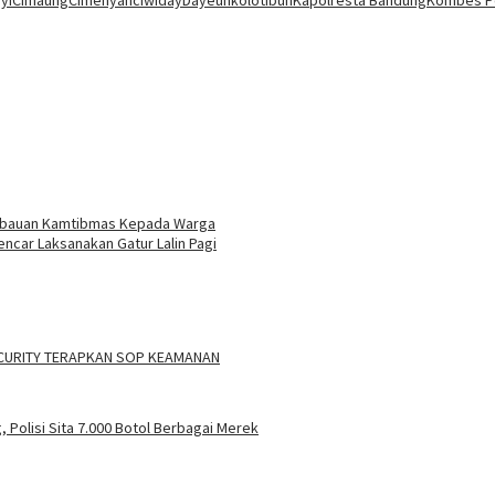
yi
Cimaung
Cimenyan
ciwiday
Dayeuhkolot
Ibun
Kapolresta Bandung
Kombes Po
imbauan Kamtibmas Kepada Warga
ncar Laksanakan Gatur Lalin Pagi
ECURITY TERAPKAN SOP KEAMANAN
olisi Sita 7.000 Botol Berbagai Merek