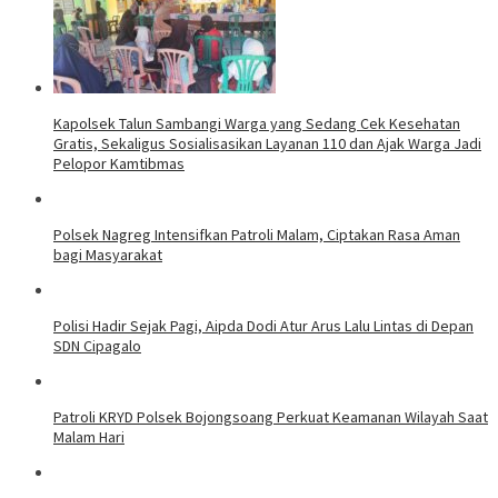
Kapolsek Talun Sambangi Warga yang Sedang Cek Kesehatan
Gratis, Sekaligus Sosialisasikan Layanan 110 dan Ajak Warga Jadi
Pelopor Kamtibmas
Polsek Nagreg Intensifkan Patroli Malam, Ciptakan Rasa Aman
bagi Masyarakat
Polisi Hadir Sejak Pagi, Aipda Dodi Atur Arus Lalu Lintas di Depan
SDN Cipagalo
Patroli KRYD Polsek Bojongsoang Perkuat Keamanan Wilayah Saat
Malam Hari