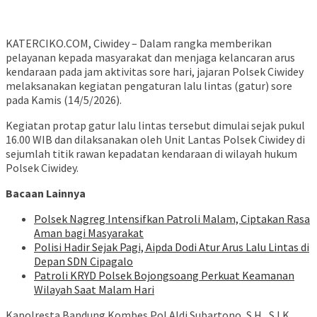
KATERCIKO.COM, Ciwidey – Dalam rangka memberikan
pelayanan kepada masyarakat dan menjaga kelancaran arus
kendaraan pada jam aktivitas sore hari, jajaran Polsek Ciwidey
melaksanakan kegiatan pengaturan lalu lintas (gatur) sore
pada Kamis (14/5/2026).
Kegiatan protap gatur lalu lintas tersebut dimulai sejak pukul
16.00 WIB dan dilaksanakan oleh Unit Lantas Polsek Ciwidey di
sejumlah titik rawan kepadatan kendaraan di wilayah hukum
Polsek Ciwidey.
Bacaan Lainnya
Polsek Nagreg Intensifkan Patroli Malam, Ciptakan Rasa
Aman bagi Masyarakat
Polisi Hadir Sejak Pagi, Aipda Dodi Atur Arus Lalu Lintas di
Depan SDN Cipagalo
Patroli KRYD Polsek Bojongsoang Perkuat Keamanan
Wilayah Saat Malam Hari
Kapolresta Bandung Kombes Pol Aldi Subartono, S.H., S.I.K.,