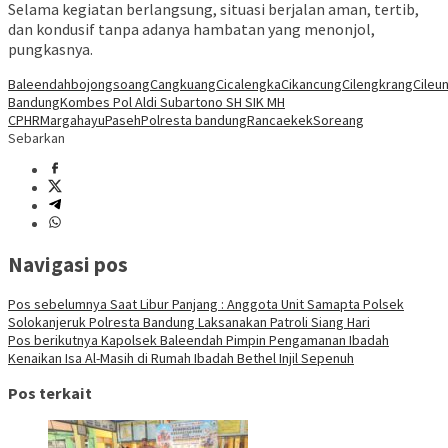
Selama kegiatan berlangsung, situasi berjalan aman, tertib,
dan kondusif tanpa adanya hambatan yang menonjol,
pungkasnya.
Baleendah
bojongsoang
Cangkuang
Cicalengka
Cikancung
Cilengkrang
Cileun
Bandung
Kombes Pol Aldi Subartono SH SIK MH
CPHR
Margahayu
Paseh
Polresta bandung
Rancaekek
Soreang
Sebarkan
Navigasi pos
Pos sebelumnya
Saat Libur Panjang : Anggota Unit Samapta Polsek
Solokanjeruk Polresta Bandung Laksanakan Patroli Siang Hari
Pos berikutnya
Kapolsek Baleendah Pimpin Pengamanan Ibadah
Kenaikan Isa Al-Masih di Rumah Ibadah Bethel Injil Sepenuh
Pos terkait