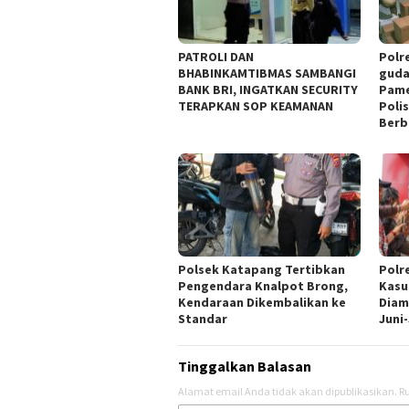
‎PATROLI DAN
Polr
BHABINKAMTIBMAS SAMBANGI
guda
BANK BRI, INGATKAN SECURITY
Pame
TERAPKAN SOP KEAMANAN
Polis
Berb
Polsek Katapang Tertibkan
Polr
Pengendara Knalpot Brong,
Kasu
Kendaraan Dikembalikan ke
Diam
Standar
Juni-
Tinggalkan Balasan
Alamat email Anda tidak akan dipublikasikan.
Ru