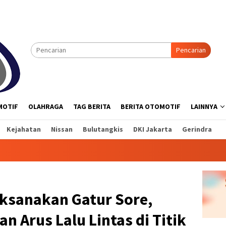
Pencarian
MOTIF
OLAHRAGA
TAG BERITA
BERITA OTOMOTIF
LAINNYA
Kejahatan
Nissan
Bulutangkis
DKI Jakarta
Gerindra
aksanakan Gatur Sore,
n Arus Lalu Lintas di Titik