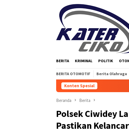
Loncat
ke
konten
BERITA
KRIMINAL
POLITIK
OTO
BERITA OTOMOTIF
Berita Olahraga
Konten Spesial
Beranda
Berita
Polsek Ciwidey L
Pastikan Kelancara