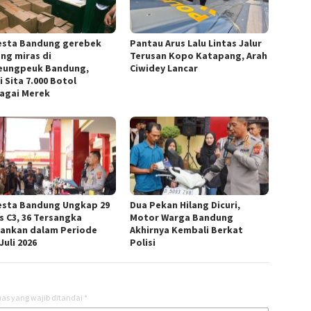
esta Bandung gerebek
Pantau Arus Lalu Lintas Jalur
ng miras di
Terusan Kopo Katapang, Arah
ungpeuk Bandung,
Ciwidey Lancar
i Sita 7.000 Botol
agai Merek
esta Bandung Ungkap 29
Dua Pekan Hilang Dicuri,
s C3, 36 Tersangka
Motor Warga Bandung
ankan dalam Periode
Akhirnya Kembali Berkat
Juli 2026
Polisi
as yang wajib ditandai
*