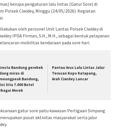
as) berupa pengaturan lalu lintas (Gatur Sore) di
um Polsek Ciwidey, Minggu (24/05/2026). Kegiatan
i.
ilakukan oleh personel Unit Lantas Polsek Ciwidey di
widey IPDA Firman, S.H., M.H., sebagai bentuk pelayanan
lancaran mobilitas kendaraan pada sore hari.
lresta Bandung gerebek
Pantau Arus Lalu Lintas Jalur
dang miras di
Terusan Kopo Katapang,
meungpeuk Bandung,
Arah Ciwidey Lancar
isi Sita 7.000 Botol
rbagai Merek
laksanaan gatur sore yaitu kawasan Pertigaan Simpang
 merupakan pusat aktivitas masyarakat serta jalur
dey.