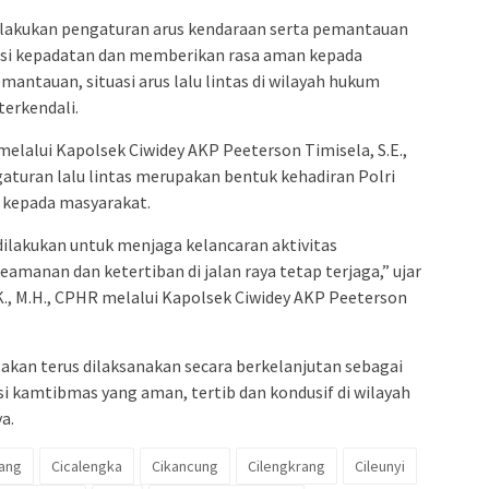
lakukan pengaturan arus kendaraan serta pemantauan
pasi kepadatan dan memberikan rasa aman kepada
mantauan, situasi arus lalu lintas di wilayah hukum
terkendali.
elalui Kapolsek Ciwidey AKP Peeterson Timisela, S.E.,
uran lalu lintas merupakan bentuk kehadiran Polri
kepada masyarakat.
 dilakukan untuk menjaga kelancaran aktivitas
manan dan ketertiban di jalan raya tetap terjaga,” ujar
.K., M.H., CPHR melalui Kapolsek Ciwidey AKP Peeterson
akan terus dilaksanakan secara berkelanjutan sebagai
si kamtibmas yang aman, tertib dan kondusif di wilayah
a.
ang
Cicalengka
Cikancung
Cilengkrang
Cileunyi