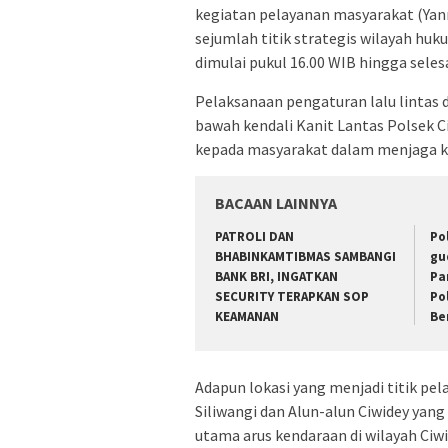
kegiatan pelayanan masyarakat (Yanm
sejumlah titik strategis wilayah huk
dimulai pukul 16.00 WIB hingga selesa
Pelaksanaan pengaturan lalu lintas d
bawah kendali Kanit Lantas Polsek Ci
kepada masyarakat dalam menjaga ke
BACAAN LAINNYA
‎PATROLI DAN
Po
BHABINKAMTIBMAS SAMBANGI
gu
BANK BRI, INGATKAN
Pa
SECURITY TERAPKAN SOP
Pol
KEAMANAN
Be
Adapun lokasi yang menjadi titik pe
Siliwangi dan Alun-alun Ciwidey yang
utama arus kendaraan di wilayah Ciwi