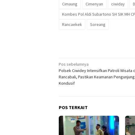
Cimaung
Cimenyan
ciwiday
D
Kombes Pol Aldi Subartono SH SIK MH C
Rancaekek
Soreang
Navigasi
Pos sebelumnya
Polsek Ciwidey Intensifkan Patroli Wisata d
pos
Rancabali, Pastikan Keamanan Pengunjung
Kondusif
POS TERKAIT