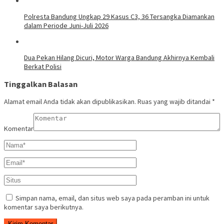
Polresta Bandung Ungkap 29 Kasus C3, 36 Tersangka Diamankan
dalam Periode Juni-Juli 2026
Dua Pekan Hilang Dicuri, Motor Warga Bandung Akhirnya Kembali
Berkat Polisi
Tinggalkan Balasan
Alamat email Anda tidak akan dipublikasikan.
Ruas yang wajib ditandai
*
Komentar
Simpan nama, email, dan situs web saya pada peramban ini untuk
komentar saya berikutnya.