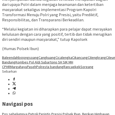
dari upaya Polri dalam menjaga keamanan dan ketertiban
masyarakat sekaligus implementasi Program Kapolri
Transformasi Menuju Polri yang Presisi, yaitu Prediktif,
Responsibilitas, dan Transparansi Berkeadilan.
“Melalui kegiatan ini diharapkan para pelajar dapat merayakan
kelulusan dengan cara yang positif, tertib dan tidak merugikan
diri sendiri maupun masyarakat,” tutup Kapolsek
(Humas Polsek Ibun)
Baleendah
bojongsoang
Cangkuang
Cicalengka
Cikancung
Cilengkrang
Cileun
Bandung
Kombes Pol Aldi Subartono SH SIK MH
CPHR
Margahayu
Paseh
Polresta bandung
Rancaekek
Soreang
Sebarkan
Navigasi pos
Pos sebelumnya
Patroli Perintis Presisi Polsek Ibun, Berikan Himbauan