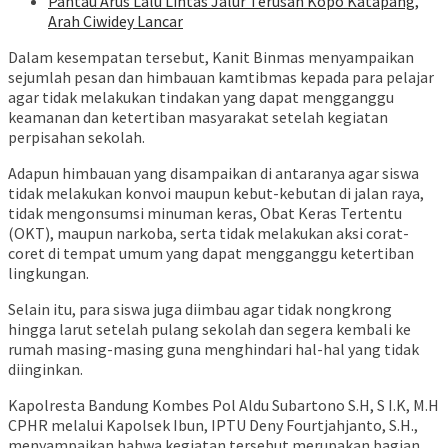
Pantau Arus Lalu Lintas Jalur Terusan Kopo Katapang,
Arah Ciwidey Lancar
Dalam kesempatan tersebut, Kanit Binmas menyampaikan
sejumlah pesan dan himbauan kamtibmas kepada para pelajar
agar tidak melakukan tindakan yang dapat mengganggu
keamanan dan ketertiban masyarakat setelah kegiatan
perpisahan sekolah.
Adapun himbauan yang disampaikan di antaranya agar siswa
tidak melakukan konvoi maupun kebut-kebutan di jalan raya,
tidak mengonsumsi minuman keras, Obat Keras Tertentu
(OKT), maupun narkoba, serta tidak melakukan aksi corat-
coret di tempat umum yang dapat mengganggu ketertiban
lingkungan.
Selain itu, para siswa juga diimbau agar tidak nongkrong
hingga larut setelah pulang sekolah dan segera kembali ke
rumah masing-masing guna menghindari hal-hal yang tidak
diinginkan.
Kapolresta Bandung Kombes Pol Aldu Subartono S.H, S I.K, M.H
CPHR melalui Kapolsek Ibun, IPTU Deny Fourtjahjanto, S.H.,
menyampaikan bahwa kegiatan tersebut merupakan bagian