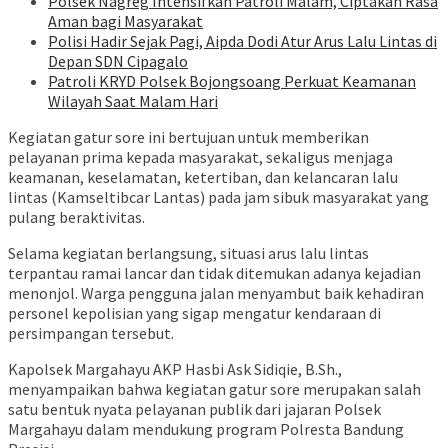
Polsek Nagreg Intensifkan Patroli Malam, Ciptakan Rasa
Aman bagi Masyarakat
Polisi Hadir Sejak Pagi, Aipda Dodi Atur Arus Lalu Lintas di
Depan SDN Cipagalo
Patroli KRYD Polsek Bojongsoang Perkuat Keamanan
Wilayah Saat Malam Hari
Kegiatan gatur sore ini bertujuan untuk memberikan
pelayanan prima kepada masyarakat, sekaligus menjaga
keamanan, keselamatan, ketertiban, dan kelancaran lalu
lintas (Kamseltibcar Lantas) pada jam sibuk masyarakat yang
pulang beraktivitas.
Selama kegiatan berlangsung, situasi arus lalu lintas
terpantau ramai lancar dan tidak ditemukan adanya kejadian
menonjol. Warga pengguna jalan menyambut baik kehadiran
personel kepolisian yang sigap mengatur kendaraan di
persimpangan tersebut.
Kapolsek Margahayu AKP Hasbi Ask Sidiqie, B.Sh.,
menyampaikan bahwa kegiatan gatur sore merupakan salah
satu bentuk nyata pelayanan publik dari jajaran Polsek
Margahayu dalam mendukung program Polresta Bandung