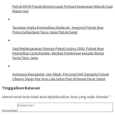
Patroli KRYD Polsek Bojongsoang Perkuat Keamanan Wilayah Saat
Malam Hari
Turunkan Angka Kriminalitas Diwilayah : Anggota Polsek Ibun
Polresta Bandung Terus Gelar Patroli Siang
Saat Melaksanakan Operasi Pekat Lodaya 2026, Polsek Ibun
Intensifkan Cipta Kondisi, Berikan Pembinaan kepada Warga
Serta Toko Jamu
Antisipasi Kepadatan Jam Sibuk, Personel Unit Samapta Polsek
Cileunyi Sigap Atur Arus Lalu Lintas Pagi di Depan Pasar Sehat
Tinggalkan Balasan
Alamat email Anda tidak akan dipublikasikan.
Ruas yang wajib ditandai
*
Komentar