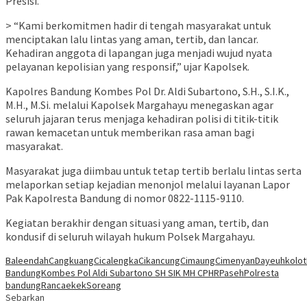
Presisi.
> “Kami berkomitmen hadir di tengah masyarakat untuk
menciptakan lalu lintas yang aman, tertib, dan lancar.
Kehadiran anggota di lapangan juga menjadi wujud nyata
pelayanan kepolisian yang responsif,” ujar Kapolsek.
Kapolres Bandung Kombes Pol Dr. Aldi Subartono, S.H., S.I.K.,
M.H., M.Si. melalui Kapolsek Margahayu menegaskan agar
seluruh jajaran terus menjaga kehadiran polisi di titik-titik
rawan kemacetan untuk memberikan rasa aman bagi
masyarakat.
Masyarakat juga diimbau untuk tetap tertib berlalu lintas serta
melaporkan setiap kejadian menonjol melalui layanan Lapor
Pak Kapolresta Bandung di nomor 0822-1115-9110.
Kegiatan berakhir dengan situasi yang aman, tertib, dan
kondusif di seluruh wilayah hukum Polsek Margahayu.
Baleendah
Cangkuang
Cicalengka
Cikancung
Cimaung
Cimenyan
Dayeuhkolot
Bandung
Kombes Pol Aldi Subartono SH SIK MH CPHR
Paseh
Polresta
bandung
Rancaekek
Soreang
Sebarkan