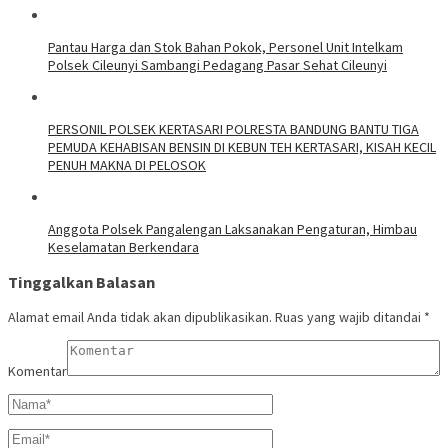
Pantau Harga dan Stok Bahan Pokok, Personel Unit Intelkam
Polsek Cileunyi Sambangi Pedagang Pasar Sehat Cileunyi
PERSONIL POLSEK KERTASARI POLRESTA BANDUNG BANTU TIGA
PEMUDA KEHABISAN BENSIN DI KEBUN TEH KERTASARI, KISAH KECIL
PENUH MAKNA DI PELOSOK
Anggota Polsek Pangalengan Laksanakan Pengaturan, Himbau
Keselamatan Berkendara
Tinggalkan Balasan
Alamat email Anda tidak akan dipublikasikan.
Ruas yang wajib ditandai
*
Komentar