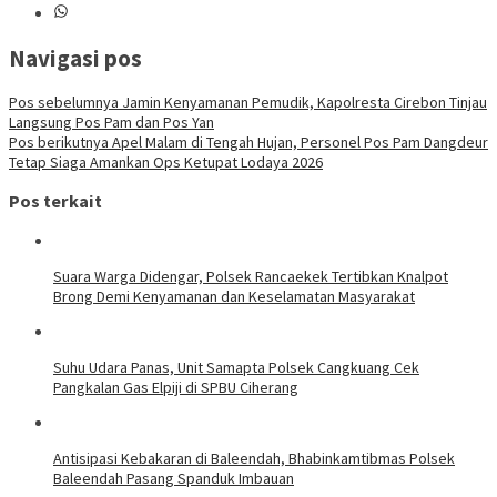
Navigasi pos
Pos sebelumnya
Jamin Kenyamanan Pemudik, Kapolresta Cirebon Tinjau
Langsung Pos Pam dan Pos Yan
Pos berikutnya
Apel Malam di Tengah Hujan, Personel Pos Pam Dangdeur
Tetap Siaga Amankan Ops Ketupat Lodaya 2026
Pos terkait
Suara Warga Didengar, Polsek Rancaekek Tertibkan Knalpot
Brong Demi Kenyamanan dan Keselamatan Masyarakat
Suhu Udara Panas, Unit Samapta Polsek Cangkuang Cek
Pangkalan Gas Elpiji di SPBU Ciherang
Antisipasi Kebakaran di Baleendah, Bhabinkamtibmas Polsek
Baleendah Pasang Spanduk Imbauan