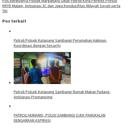
Pos berikutnya
Polsek Margahayu Gelar Patroli Kota Perintis Presisi
KRYD Malam, Antisipasi 3C dan Jaga Kondusifitas Wilayah Sayati serta
TKI
Pos terkait
‎Patroli Polsek Katapang Sambangi Perumahan Halimun,
Koordinasi dengan Security
‎Patroli Polsek Katapang Sambangi Rumah Makan Padang,
Antisipasi Premanisme
‎PATROLI HUMANIS, POLISI SAMBANGI OJEK PANGKALAN
DENGARKAN ASPIRASI