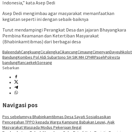
Indonesia,” kata Asep Dedi
Asep Dedi mengimbau agar masyarakat memanfaatkan
kegiatan seperti ini dengan sebaik-baiknya
Turut mendampingi Perangkat Desa dan jajaran Bhayangkara
Pembina Keamanan dan Ketertiban Masyarakat
(Bhabinkamtibmas) dari berbagai desa
Baleendah
Cangkuang
Cicalengka
Cikancung
Cimaung
Cimenyan
Dayeuhkolot
Bandung
Kombes Pol Aldi Subartono SH SIK MH CPHR
Paseh
Polresta
bandung
Rancaekek
Soreang
Sebarkan
Navigasi pos
Pos sebelumnya
Bhabinkamtibmas Desa Sayati Sosialisasikan
Pencegahan TPPO kepada Warga Kampung Babakan Leuwi, Ajak
Masyarakat Waspada Modus Pekerjaan Ilegal