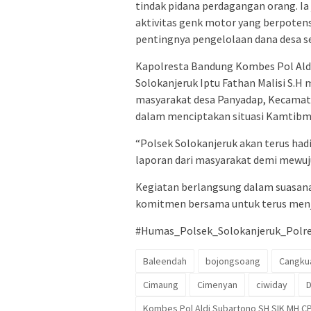
tindak pidana perdagangan orang. I
aktivitas genk motor yang berpote
pentingnya pengelolaan dana desa se
Kapolresta Bandung Kombes Pol Aldi 
Solokanjeruk Iptu Fathan Malisi S.H 
masyarakat desa Panyadap, Kecamata
dalam menciptakan situasi Kamtibm
“Polsek Solokanjeruk akan terus hadi
laporan dari masyarakat demi mewuju
Kegiatan berlangsung dalam suasana
komitmen bersama untuk terus menj
#Humas_Polsek_Solokanjeruk_Polr
Baleendah
bojongsoang
Cangku
Cimaung
Cimenyan
ciwiday
D
Kombes Pol Aldi Subartono SH SIK MH C