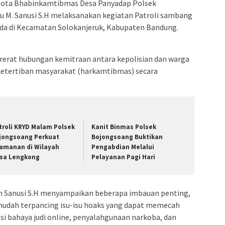
ggota Bhabinkamtibmas Desa Panyadap Polsek
u M. Sanusi S.H melaksanakan kegiatan Patroli sambang
ada di Kecamatan Solokanjeruk, Kabupaten Bandung.
rerat hubungan kemitraan antara kepolisian dan warga
etertiban masyarakat (harkamtibmas) secara
troli KRYD Malam Polsek
Kanit Binmas Polsek
jongsoang Perkuat
Bojongsoang Buktikan
amanan di Wilayah
Pengabdian Melalui
sa Lengkong
Pelayanan Pagi Hari
m Sanusi S.H menyampaikan beberapa imbauan penting,
 mudah terpancing isu-isu hoaks yang dapat memecah
si bahaya judi online, penyalahgunaan narkoba, dan