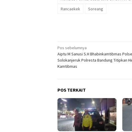
Rancaekek
Soreang
Navigasi
Pos sebelumnya
Aiptu M Sanusi S.H Bhabinkamtibmas Pols
pos
Solokanjeruk Polresta Bandung Titipkan 
Kamtibmas
POS TERKAIT