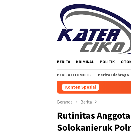
Loncat
ke
konten
BERITA
KRIMINAL
POLITIK
OTO
BERITA OTOMOTIF
Berita Olahraga
Konten Spesial
Beranda
Berita
Rutinitas Anggota
Solokanjeruk Pol