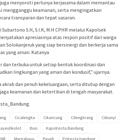
a juga menyoroti perlunya kerjasama dalam memantau
nsi mengganggu keamanan, serta mengingatkan
cara transparan dan tepat sasaran.
Subartono S.H, S.I.K, M.H CPHR melalui Kapolsek
menyatakan apresiasinya atas respon positif dari warga
n Solokanjeruk yang siap bersinergi dan berkerja sama
as yang aman. Katanya
r dan terbuka untuk setiap bentuk koordinasi dan
dkan lingkungan yang aman dan kondusif,” ujarnya.
 akrab dan penuh kekeluargaan, serta ditutup dengan
aga keamanan dan ketertiban di tengah masyarakat.
esta_Bandung.
ang
Cicalengka
Cikancung
Cilengkrang
Cileunyi
ayeuhkolot
Ibun
Kapolresta Bandung
PHR
Margahayu
Paseh
Polresta bandung