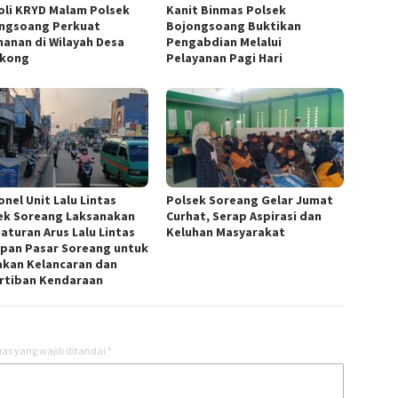
oli KRYD Malam Polsek
Kanit Binmas Polsek
ngsoang Perkuat
Bojongsoang Buktikan
anan di Wilayah Desa
Pengabdian Melalui
gkong
Pelayanan Pagi Hari
nel Unit Lalu Lintas
Polsek Soreang Gelar Jumat
ek Soreang Laksanakan
Curhat, Serap Aspirasi dan
aturan Arus Lalu Lintas
Keluhan Masyarakat
epan Pasar Soreang untuk
akan Kelancaran dan
rtiban Kendaraan
as yang wajib ditandai
*