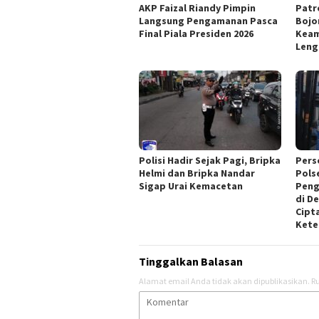
AKP Faizal Riandy Pimpin
Patr
Langsung Pengamanan Pasca
Bojo
Final Piala Presiden 2026
Keam
Len
Polisi Hadir Sejak Pagi, Bripka
Perso
Helmi dan Bripka Nandar
Pols
Sigap Urai Kemacetan
Peng
di D
Cipt
Kete
Tinggalkan Balasan
Alamat email Anda tidak akan dipublikasikan.
Ru