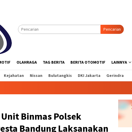
Pencarian
MOTIF
OLAHRAGA
TAG BERITA
BERITA OTOMOTIF
LAINNYA
Kejahatan
Nissan
Bulutangkis
DKI Jakarta
Gerindra
 Unit Binmas Polsek
resta Bandung Laksanakan