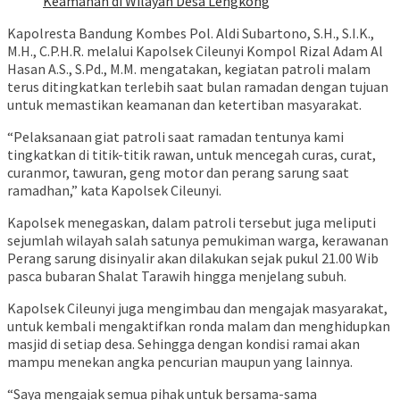
Keamanan di Wilayah Desa Lengkong
Kapolresta Bandung Kombes Pol. Aldi Subartono, S.H., S.I.K.,
M.H., C.P.H.R. melalui Kapolsek Cileunyi Kompol Rizal Adam Al
Hasan A.S., S.Pd., M.M. mengatakan, kegiatan patroli malam
terus ditingkatkan terlebih saat bulan ramadan dengan tujuan
untuk memastikan keamanan dan ketertiban masyarakat.
“Pelaksanaan giat patroli saat ramadan tentunya kami
tingkatkan di titik-titik rawan, untuk mencegah curas, curat,
curanmor, tawuran, geng motor dan perang sarung saat
ramadhan,” kata Kapolsek Cileunyi.
Kapolsek menegaskan, dalam patroli tersebut juga meliputi
sejumlah wilayah salah satunya pemukiman warga, kerawanan
Perang sarung disinyalir akan dilakukan sejak pukul 21.00 Wib
pasca bubaran Shalat Tarawih hingga menjelang subuh.
Kapolsek Cileunyi juga mengimbau dan mengajak masyarakat,
untuk kembali mengaktifkan ronda malam dan menghidupkan
masjid di setiap desa. Sehingga dengan kondisi ramai akan
mampu menekan angka pencurian maupun yang lainnya.
“Saya mengajak semua pihak untuk bersama-sama