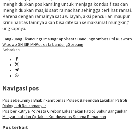
menghidupkan pos kamling untuk menjaga kondusifitas dan
menghidupkan masjid saat ramadhan sehingga terlihat ramai.
Karena dengan ramainya satu wilayah, aksi pencurian maupun
kriminalitas lainnya akan bisa ditekan semaksimal mungkin,”
ungkapnya.
Cangkuang
Cikancung
Cimaung
Kapolresta Bandung
Kombes Pol Kusworo
Wibowo SH SIK MH
Polresta bandung
Soreang
Sebarkan
Navigasi pos
Pos sebelumnya
Bhabinkamtibmas Polsek Baleendah Lakukan Patroli
Dialogis di Rancamanyar
Pos berikutnya
Polresta Cirebon Laksanakan Patroli Sahur Bangunkan
Masyarakat dan Ciptakan Kondusivitas Selama Ramadhan
Pos terkait