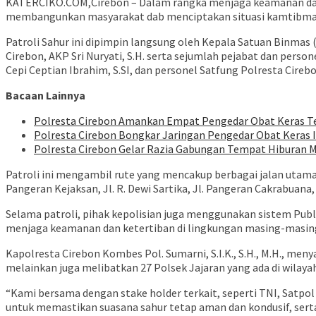
KATERCIKO.COM,Cirebon – Dalam rangka menjaga keamanan dan 
membangunkan masyarakat dab menciptakan situasi kamtibmas y
Patroli Sahur ini dipimpin langsung oleh Kepala Satuan Binmas
Cirebon, AKP Sri Nuryati, S.H. serta sejumlah pejabat dan person
Cepi Ceptian Ibrahim, S.SI, dan personel Satfung Polresta Cirebo
Bacaan Lainnya
Polresta Cirebon Amankan Empat Pengedar Obat Keras Te
Polresta Cirebon Bongkar Jaringan Pengedar Obat Keras I
Polresta Cirebon Gelar Razia Gabungan Tempat Hiburan 
Patroli ini mengambil rute yang mencakup berbagai jalan utama 
Pangeran Kejaksan, Jl. R. Dewi Sartika, Jl. Pangeran Cakrabuana
Selama patroli, pihak kepolisian juga menggunakan sistem P
menjaga keamanan dan ketertiban di lingkungan masing-masin
Kapolresta Cirebon Kombes Pol. Sumarni, S.I.K., S.H., M.H., me
melainkan juga melibatkan 27 Polsek Jajaran yang ada di wilaya
“Kami bersama dengan stake holder terkait, seperti TNI, Satpol
untuk memastikan suasana sahur tetap aman dan kondusif, sert