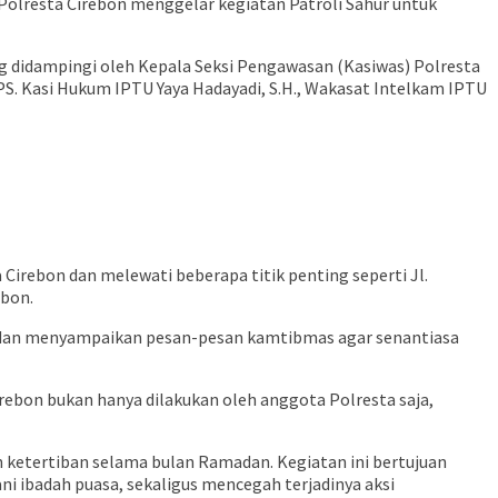
lresta Cirebon menggelar kegiatan Patroli Sahur untuk
ng didampingi oleh Kepala Seksi Pengawasan (Kasiwas) Polresta
., PS. Kasi Hukum IPTU Yaya Hadayadi, S.H., Wakasat Intelkam IPTU
 Cirebon dan melewati beberapa titik penting seperti Jl.
ebon.
r dan menyampaikan pesan-pesan kamtibmas agar senantiasa
irebon bukan hanya dilakukan oleh anggota Polresta saja,
n ketertiban selama bulan Ramadan. Kegiatan ini bertujuan
 ibadah puasa, sekaligus mencegah terjadinya aksi