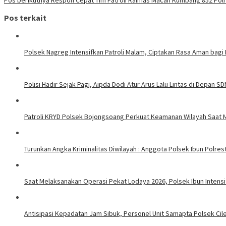
Pos terkait
Polsek Nagreg Intensifkan Patroli Malam, Ciptakan Rasa Aman bagi
Polisi Hadir Sejak Pagi, Aipda Dodi Atur Arus Lalu Lintas di Depan S
Patroli KRYD Polsek Bojongsoang Perkuat Keamanan Wilayah Saat 
Turunkan Angka Kriminalitas Diwilayah : Anggota Polsek Ibun Polres
Saat Melaksanakan Operasi Pekat Lodaya 2026, Polsek Ibun Intens
Antisipasi Kepadatan Jam Sibuk, Personel Unit Samapta Polsek Cileu