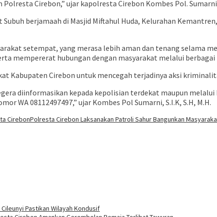
olresta Cirebon,” ujar kapolresta Cirebon Kombes Pol. Sumarni, S.
at Subuh berjamaah di Masjid Miftahul Huda, Kelurahan Kemantre
syarakat setempat, yang merasa lebih aman dan tenang selama me
ta mempererat hubungan dengan masyarakat melalui berbagai keg
at Kabupaten Cirebon untuk mencegah terjadinya aksi kriminalita
gera diinformasikan kepada kepolisian terdekat maupun melalui 
or WA 08112497497,” ujar Kombes Pol Sumarni, S.I.K, S.H, M.H.
ta Cirebon
Polresta Cirebon Laksanakan Patroli Sahur Bangunkan Masyarak
Cileunyi Pastikan Wilayah Kondusif
resta Cirebon Amankan Gerombolan Remaja Terlibat Tawuran