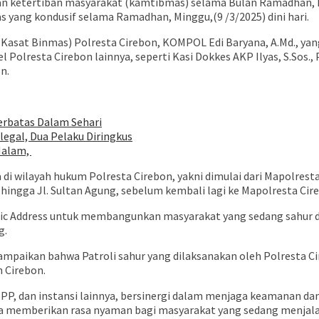
ketertiban masyarakat (kamtibmas) selama Bulan Ramadhan, Po
ang kondusif selama Ramadhan, Minggu,(9 /3/2025) dini hari.
 (Kasat Binmas) Polresta Cirebon, KOMPOL Edi Baryana, A.Md., ya
el Polresta Cirebon lainnya, seperti Kasi Dokkes AKP Ilyas, S.Sos
n.
rbatas Dalam Sehari
legal, Dua Pelaku Diringkus
Malam,
di wilayah hukum Polresta Cirebon, yakni dimulai dari Mapolresta
, hingga Jl. Sultan Agung, sebelum kembali lagi ke Mapolresta Cir
ublic Address untuk membangunkan masyarakat yang sedang sahu
g.
nyampaikan bahwa Patroli sahur yang dilaksanakan oleh Polresta C
h Cirebon.
 PP, dan instansi lainnya, bersinergi dalam menjaga keamanan da
a memberikan rasa nyaman bagi masyarakat yang sedang menjalani