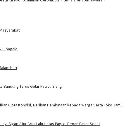
 Masyarakat
DN Cipagalo
Malam Hari
ta Bandung Terus Gelar Patroli Siang
ifkan Cipta Kondisi, Berikan Pembinaan kepada Warga Serta Toko Jamu
nyi Sigap Atur Arus Lalu Lintas Pagi di Depan Pasar Sehat