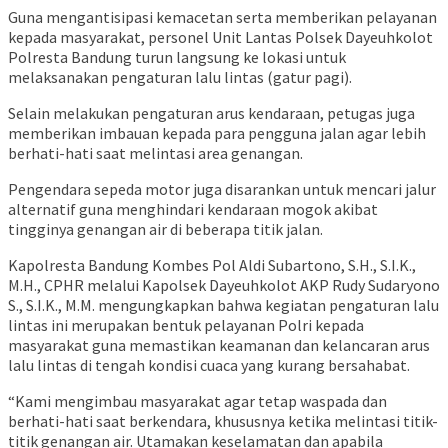
Guna mengantisipasi kemacetan serta memberikan pelayanan
kepada masyarakat, personel Unit Lantas Polsek Dayeuhkolot
Polresta Bandung turun langsung ke lokasi untuk
melaksanakan pengaturan lalu lintas (gatur pagi).
Selain melakukan pengaturan arus kendaraan, petugas juga
memberikan imbauan kepada para pengguna jalan agar lebih
berhati-hati saat melintasi area genangan.
Pengendara sepeda motor juga disarankan untuk mencari jalur
alternatif guna menghindari kendaraan mogok akibat
tingginya genangan air di beberapa titik jalan.
Kapolresta Bandung Kombes Pol Aldi Subartono, S.H., S.I.K.,
M.H., CPHR melalui Kapolsek Dayeuhkolot AKP Rudy Sudaryono
S., S.I.K., M.M. mengungkapkan bahwa kegiatan pengaturan lalu
lintas ini merupakan bentuk pelayanan Polri kepada
masyarakat guna memastikan keamanan dan kelancaran arus
lalu lintas di tengah kondisi cuaca yang kurang bersahabat.
“Kami mengimbau masyarakat agar tetap waspada dan
berhati-hati saat berkendara, khususnya ketika melintasi titik-
titik genangan air. Utamakan keselamatan dan apabila