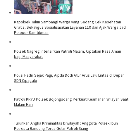
Kapolsek Talun Sambangi Warga yang Sedang Cek Kesehatan
Gratis, Sekaligus Sosialisasikan Layanan 110 dan Ajak Warga Jadi
Pelopor Kamtibmas
Polsek Nagreg Intensifkan Patroli Malam, Ciptakan Rasa Aman
bagi Masyarakat
Polisi Hadir Sejak Pagi, Aipda Dodi Atur Arus Lalu Lintas di Depan
SDN Cipagalo
Patroli KRYD Polsek Bojongsoang Perkuat Keamanan Wilayah Saat
Malam Hari
Turunkan Angka Kriminalitas Diwilayah : Anggota Polsek Ibun
Polresta Bandung Terus Gelar Patroli Siang