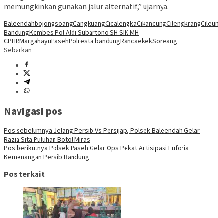
memungkinkan gunakan jalur alternatif,” ujarnya.
Baleendah
bojongsoang
Cangkuang
Cicalengka
Cikancung
Cilengkrang
Cileun
Bandung
Kombes Pol Aldi Subartono SH SIK MH
CPHR
Margahayu
Paseh
Polresta bandung
Rancaekek
Soreang
Sebarkan
Navigasi pos
Pos sebelumnya
Jelang Persib Vs Persijap, Polsek Baleendah Gelar
Razia Sita Puluhan Botol Miras
Pos berikutnya
Polsek Paseh Gelar Ops Pekat Antisipasi Euforia
Kemenangan Persib Bandung
Pos terkait