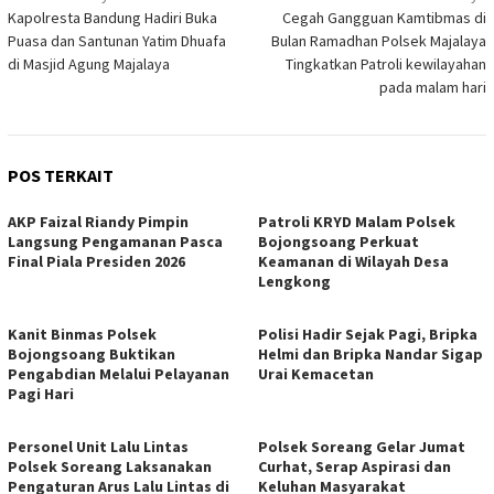
Kapolresta Bandung Hadiri Buka
Cegah Gangguan Kamtibmas di
pos
Puasa dan Santunan Yatim Dhuafa
Bulan Ramadhan Polsek Majalaya
di Masjid Agung Majalaya
Tingkatkan Patroli kewilayahan
pada malam hari
POS TERKAIT
AKP Faizal Riandy Pimpin
Patroli KRYD Malam Polsek
Langsung Pengamanan Pasca
Bojongsoang Perkuat
Final Piala Presiden 2026
Keamanan di Wilayah Desa
Lengkong
Kanit Binmas Polsek
Polisi Hadir Sejak Pagi, Bripka
Bojongsoang Buktikan
Helmi dan Bripka Nandar Sigap
Pengabdian Melalui Pelayanan
Urai Kemacetan
Pagi Hari
Personel Unit Lalu Lintas
Polsek Soreang Gelar Jumat
Polsek Soreang Laksanakan
Curhat, Serap Aspirasi dan
Pengaturan Arus Lalu Lintas di
Keluhan Masyarakat