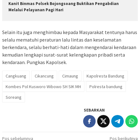
Kanit Binmas Polsek Bojongsoang Buktikan Pengabdian
Melalui Pelayanan Pagi Hari
Selain itu juga menghimbau kepada Masyarakat tentunya harus
selalu mematuhi peraturan lalu lintas dan keselamatan
berkendara, selalu berhati-hati dalam mengendarai kendaraan
kemudian lengkapi surat-surat kelengkapan pribadi serta
kendaraan. Pungkas Kapolsek.
Cangkuang
Cikancung
Cimaung
Kapolresta Bandung
Kombes Pol Kusworo Wibowo SH SIK MH
Polresta bandung
Soreang
SEBARKAN
Navigasi
Pos sebelumnya
Pos berikutnya