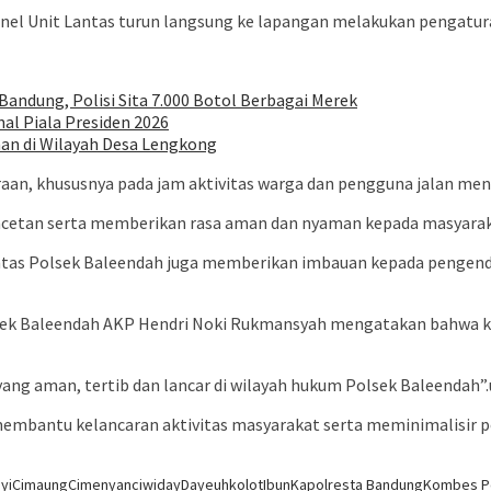
nel Unit Lantas turun langsung ke lapangan melakukan pengaturan
ndung, Polisi Sita 7.000 Botol Berbagai Merek
al Piala Presiden 2026
an di Wilayah Desa Lengkong
raan, khususnya pada jam aktivitas warga dan pengguna jalan men
acetan serta memberikan rasa aman dan nyaman kepada masyarak
ntas Polsek Baleendah juga memberikan imbauan kepada pengenda
sek Baleendah AKP Hendri Noki Rukmansyah mengatakan bahwa ke
s yang aman, tertib dan lancar di wilayah hukum Polsek Baleendah
membantu kelancaran aktivitas masyarakat serta meminimalisir po
yi
Cimaung
Cimenyan
ciwiday
Dayeuhkolot
Ibun
Kapolresta Bandung
Kombes Po