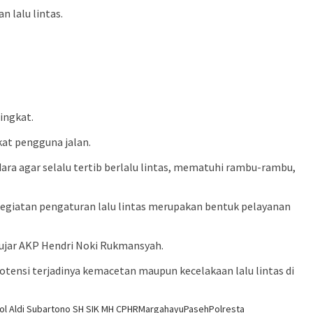
 lalu lintas.
ingkat.
at pengguna jalan.
ra agar selalu tertib berlalu lintas, mematuhi rambu-rambu,
giatan pengaturan lalu lintas merupakan bentuk pelayanan
”.ujar AKP Hendri Noki Rukmansyah.
tensi terjadinya kemacetan maupun kecelakaan lalu lintas di
l Aldi Subartono SH SIK MH CPHR
Margahayu
Paseh
Polresta