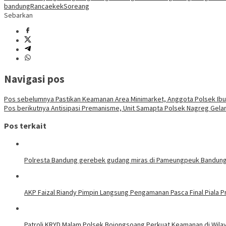
bandung
Rancaekek
Soreang
Sebarkan
Navigasi pos
Pos sebelumnya
Pastikan Keamanan Area Minimarket, Anggota Polsek Ibun
Pos berikutnya
Antisipasi Premanisme, Unit Samapta Polsek Nagreg Gelar P
Pos terkait
Polresta Bandung gerebek gudang miras di Pameungpeuk Bandung, P
AKP Faizal Riandy Pimpin Langsung Pengamanan Pasca Final Piala P
Patroli KRYD Malam Polsek Bojongsoang Perkuat Keamanan di Wil