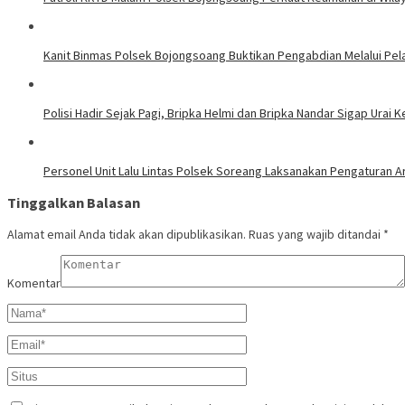
Kanit Binmas Polsek Bojongsoang Buktikan Pengabdian Melalui Pela
Polisi Hadir Sejak Pagi, Bripka Helmi dan Bripka Nandar Sigap Urai
Personel Unit Lalu Lintas Polsek Soreang Laksanakan Pengaturan A
Tinggalkan Balasan
Alamat email Anda tidak akan dipublikasikan.
Ruas yang wajib ditandai
*
Komentar