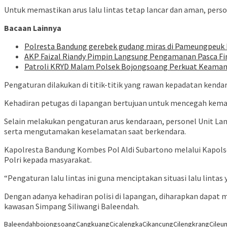
Untuk memastikan arus lalu lintas tetap lancar dan aman, perso
Bacaan Lainnya
Polresta Bandung gerebek gudang miras di Pameungpeuk Ba
AKP Faizal Riandy Pimpin Langsung Pengamanan Pasca Fin
Patroli KRYD Malam Polsek Bojongsoang Perkuat Keaman
Pengaturan dilakukan di titik-titik yang rawan kepadatan kenda
Kehadiran petugas di lapangan bertujuan untuk mencegah kem
Selain melakukan pengaturan arus kendaraan, personel Unit La
serta mengutamakan keselamatan saat berkendara.
Kapolresta Bandung Kombes Pol Aldi Subartono melalui Kapol
Polri kepada masyarakat.
“Pengaturan lalu lintas ini guna menciptakan situasi lalu linta
Dengan adanya kehadiran polisi di lapangan, diharapkan dapat 
kawasan Simpang Siliwangi Baleendah.
Baleendah
bojongsoang
Cangkuang
Cicalengka
Cikancung
Cilengkrang
Cileun