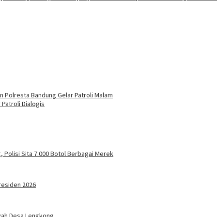
 Polresta Bandung Gelar Patroli Malam
atroli Dialogis
olisi Sita 7.000 Botol Berbagai Merek
residen 2026
ayah Desa Lengkong