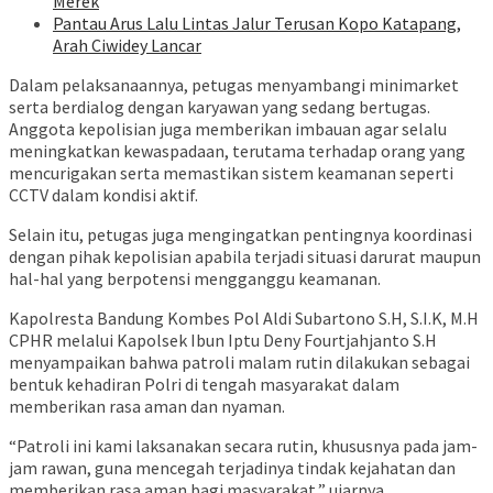
Merek
Pantau Arus Lalu Lintas Jalur Terusan Kopo Katapang,
Arah Ciwidey Lancar
Dalam pelaksanaannya, petugas menyambangi minimarket
serta berdialog dengan karyawan yang sedang bertugas.
Anggota kepolisian juga memberikan imbauan agar selalu
meningkatkan kewaspadaan, terutama terhadap orang yang
mencurigakan serta memastikan sistem keamanan seperti
CCTV dalam kondisi aktif.
Selain itu, petugas juga mengingatkan pentingnya koordinasi
dengan pihak kepolisian apabila terjadi situasi darurat maupun
hal-hal yang berpotensi mengganggu keamanan.
Kapolresta Bandung Kombes Pol Aldi Subartono S.H, S.I.K, M.H
CPHR melalui Kapolsek Ibun Iptu Deny Fourtjahjanto S.H
menyampaikan bahwa patroli malam rutin dilakukan sebagai
bentuk kehadiran Polri di tengah masyarakat dalam
memberikan rasa aman dan nyaman.
“Patroli ini kami laksanakan secara rutin, khususnya pada jam-
jam rawan, guna mencegah terjadinya tindak kejahatan dan
memberikan rasa aman bagi masyarakat,” ujarnya.