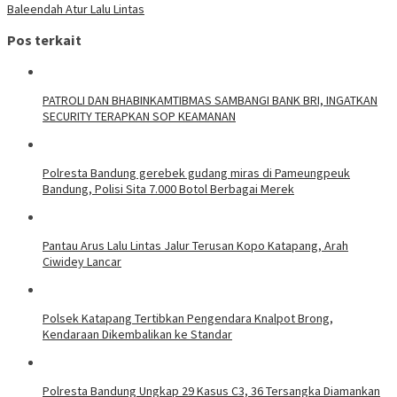
Baleendah Atur Lalu Lintas
Pos terkait
‎PATROLI DAN BHABINKAMTIBMAS SAMBANGI BANK BRI, INGATKAN
SECURITY TERAPKAN SOP KEAMANAN
Polresta Bandung gerebek gudang miras di Pameungpeuk
Bandung, Polisi Sita 7.000 Botol Berbagai Merek
Pantau Arus Lalu Lintas Jalur Terusan Kopo Katapang, Arah
Ciwidey Lancar
Polsek Katapang Tertibkan Pengendara Knalpot Brong,
Kendaraan Dikembalikan ke Standar
Polresta Bandung Ungkap 29 Kasus C3, 36 Tersangka Diamankan