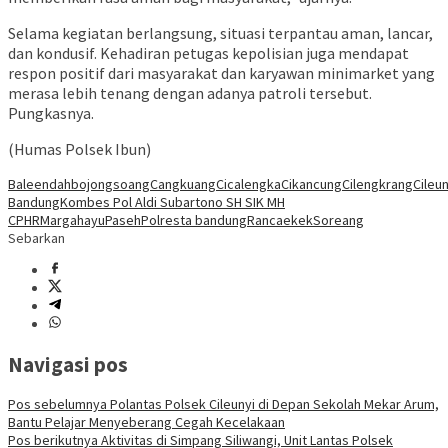
Selama kegiatan berlangsung, situasi terpantau aman, lancar,
dan kondusif. Kehadiran petugas kepolisian juga mendapat
respon positif dari masyarakat dan karyawan minimarket yang
merasa lebih tenang dengan adanya patroli tersebut.
Pungkasnya.
(Humas Polsek Ibun)
Baleendah
bojongsoang
Cangkuang
Cicalengka
Cikancung
Cilengkrang
Cileun
Bandung
Kombes Pol Aldi Subartono SH SIK MH
CPHR
Margahayu
Paseh
Polresta bandung
Rancaekek
Soreang
Sebarkan
Navigasi pos
Pos sebelumnya
Polantas Polsek Cileunyi di Depan Sekolah Mekar Arum,
Bantu Pelajar Menyeberang Cegah Kecelakaan
Pos berikutnya
Aktivitas di Simpang Siliwangi, Unit Lantas Polsek