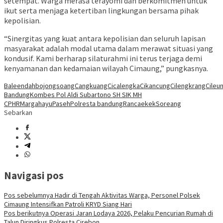
setempat. Warga merasa terayomi dan berkomitmen untuk
ikut serta menjaga ketertiban lingkungan bersama pihak
kepolisian.
“Sinergitas yang kuat antara kepolisian dan seluruh lapisan
masyarakat adalah modal utama dalam merawat situasi yang
kondusif. Kami berharap silaturahmi ini terus terjaga demi
kenyamanan dan kedamaian wilayah Cimaung,” pungkasnya.
Baleendah
bojongsoang
Cangkuang
Cicalengka
Cikancung
Cilengkrang
Cileun
Bandung
Kombes Pol Aldi Subartono SH SIK MH
CPHR
Margahayu
Paseh
Polresta bandung
Rancaekek
Soreang
Sebarkan
Navigasi pos
Pos sebelumnya
Hadir di Tengah Aktivitas Warga, Personel Polsek
Cimaung Intensifkan Patroli KRYD Siang Hari
Pos berikutnya
Operasi Jaran Lodaya 2026, Pelaku Pencurian Rumah di
Talun Diringkus Polresta Cirebon