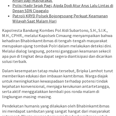
Aman bagi Masyarakat
Polisi Hadir Sejak Pagi, Aipda Dodi Atur Arus Lalu Lintas di
Depan SDN Cipagalo
Patroli KRYD Polsek Bojongsoang Perkuat Keamanan
Wilayah Saat Malam Hari
Kapolresta Bandung Kombes Pol Aldi Subartono, S.H., S.I.K.,
M.H., CPHR., melalui Kapolsek Cimaung menyampaikan bahwa
kehadiran Bhabinkamtibmas di tengah-tengah masyarakat
merupakan ujung tombak Polri dalam melakukan deteksi dini.
Melalui dialog langsung, potensi gangguan keamanan sekecil
apa pun di tingkat desa dapat segera diantisipasi dan dicarikan
solusi terbaik.
Dalam kesempatan tatap muka tersebut, Bripka Lamhot turut
memberikan edukasi dan imbauan kamtibmas. Warga diajak
untuk meningkatkan kewaspadaan terhadap potensi tindak
kejahatan konvensional, menjaga kerukunan antartetangga,
serta aktif menggalakkan kembali pos ronda malam di
lingkungan masing-masing.
Pendekatan humanis yang dilakukan oleh Bhabinkamtibmas
ini mendapat sambutan yang sangat hangat dari masyarakat