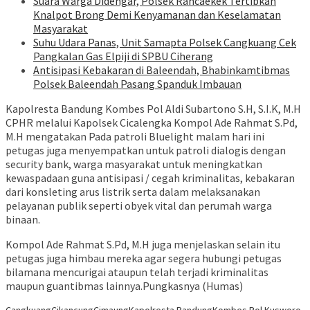
Suara Warga Didengar, Polsek Rancaekek Tertibkan
Knalpot Brong Demi Kenyamanan dan Keselamatan
Masyarakat
Suhu Udara Panas, Unit Samapta Polsek Cangkuang Cek
Pangkalan Gas Elpiji di SPBU Ciherang
Antisipasi Kebakaran di Baleendah, Bhabinkamtibmas
Polsek Baleendah Pasang Spanduk Imbauan
Kapolresta Bandung Kombes Pol Aldi Subartono S.H, S.I.K, M.H
CPHR melalui Kapolsek Cicalengka Kompol Ade Rahmat S.Pd,
M.H mengatakan Pada patroli Bluelight malam hari ini
petugas juga menyempatkan untuk patroli dialogis dengan
security bank, warga masyarakat untuk meningkatkan
kewaspadaan guna antisipasi / cegah kriminalitas, kebakaran
dari konsleting arus listrik serta dalam melaksanakan
pelayanan publik seperti obyek vital dan perumah warga
binaan.
Kompol Ade Rahmat S.Pd, M.H juga menjelaskan selain itu
petugas juga himbau mereka agar segera hubungi petugas
bilamana mencurigai ataupun telah terjadi kriminalitas
maupun guantibmas lainnya.Pungkasnya (Humas)