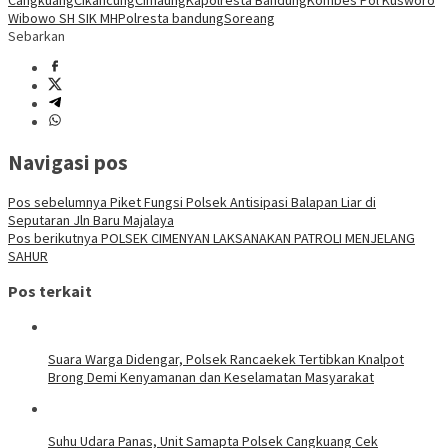
Cangkuang
Cikancung
Cimaung
Kapolresta Bandung
Kombes Pol Kusworo
Wibowo SH SIK MH
Polresta bandung
Soreang
Sebarkan
Navigasi pos
Pos sebelumnya
Piket Fungsi Polsek Antisipasi Balapan Liar di
Seputaran Jln Baru Majalaya
Pos berikutnya
POLSEK CIMENYAN LAKSANAKAN PATROLI MENJELANG
SAHUR
Pos terkait
Suara Warga Didengar, Polsek Rancaekek Tertibkan Knalpot
Brong Demi Kenyamanan dan Keselamatan Masyarakat
Suhu Udara Panas, Unit Samapta Polsek Cangkuang Cek