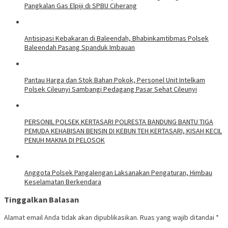
Pangkalan Gas Elpiji di SPBU Ciherang
Antisipasi Kebakaran di Baleendah, Bhabinkamtibmas Polsek
Baleendah Pasang Spanduk Imbauan
Pantau Harga dan Stok Bahan Pokok, Personel Unit Intelkam
Polsek Cileunyi Sambangi Pedagang Pasar Sehat Cileunyi
PERSONIL POLSEK KERTASARI POLRESTA BANDUNG BANTU TIGA
PEMUDA KEHABISAN BENSIN DI KEBUN TEH KERTASARI, KISAH KECIL
PENUH MAKNA DI PELOSOK
Anggota Polsek Pangalengan Laksanakan Pengaturan, Himbau
Keselamatan Berkendara
Tinggalkan Balasan
Alamat email Anda tidak akan dipublikasikan.
Ruas yang wajib ditandai
*