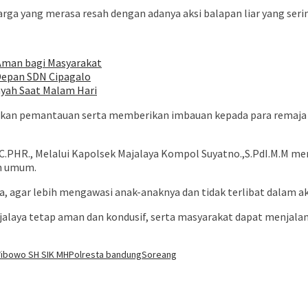
rga yang merasa resah dengan adanya aksi balapan liar yang serin
 Aman bagi Masyarakat
i Depan SDN Cipagalo
yah Saat Malam Hari
ukan pemantauan serta memberikan imbauan kepada para remaja 
.,C.PHR., Melalui Kapolsek Majalaya Kompol Suyatno.,S.PdI.M.M 
an umum.
gar lebih mengawasi anak-anaknya dan tidak terlibat dalam aksi 
ajalaya tetap aman dan kondusif, serta masyarakat dapat menjal
ibowo SH SIK MH
Polresta bandung
Soreang