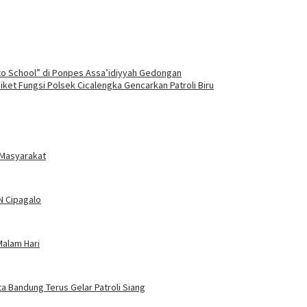
to School” di Ponpes Assa’idiyyah Gedongan
ket Fungsi Polsek Cicalengka Gencarkan Patroli Biru
 Masyarakat
DN Cipagalo
Malam Hari
ta Bandung Terus Gelar Patroli Siang