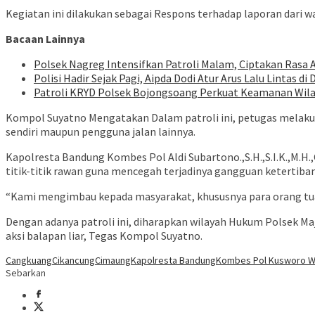
Kegiatan ini dilakukan sebagai Respons terhadap laporan dari wa
Bacaan Lainnya
Polsek Nagreg Intensifkan Patroli Malam, Ciptakan Rasa
Polisi Hadir Sejak Pagi, Aipda Dodi Atur Arus Lalu Lintas d
Patroli KRYD Polsek Bojongsoang Perkuat Keamanan Wila
Kompol Suyatno Mengatakan Dalam patroli ini, petugas melak
sendiri maupun pengguna jalan lainnya.
Kapolresta Bandung Kombes Pol Aldi Subartono.,S.H.,S.I.K.,M.H
titik-titik rawan guna mencegah terjadinya gangguan ketertib
“Kami mengimbau kepada masyarakat, khususnya para orang tua, a
Dengan adanya patroli ini, diharapkan wilayah Hukum Polsek M
aksi balapan liar, Tegas Kompol Suyatno.
Cangkuang
Cikancung
Cimaung
Kapolresta Bandung
Kombes Pol Kusworo W
Sebarkan