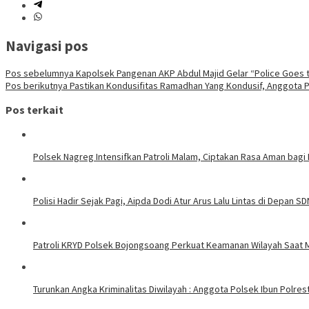
Navigasi pos
Pos sebelumnya
Kapolsek Pangenan AKP Abdul Majid Gelar “Police Goes 
Pos berikutnya
Pastikan Kondusifitas Ramadhan Yang Kondusif, Anggota Pi
Pos terkait
Polsek Nagreg Intensifkan Patroli Malam, Ciptakan Rasa Aman bagi
Polisi Hadir Sejak Pagi, Aipda Dodi Atur Arus Lalu Lintas di Depan S
Patroli KRYD Polsek Bojongsoang Perkuat Keamanan Wilayah Saat 
Turunkan Angka Kriminalitas Diwilayah : Anggota Polsek Ibun Polres