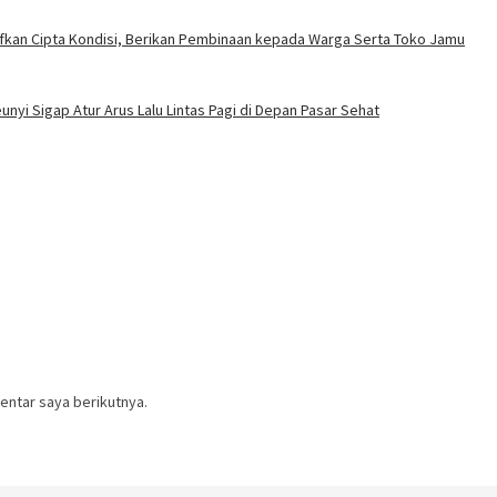
ifkan Cipta Kondisi, Berikan Pembinaan kepada Warga Serta Toko Jamu
nyi Sigap Atur Arus Lalu Lintas Pagi di Depan Pasar Sehat
entar saya berikutnya.