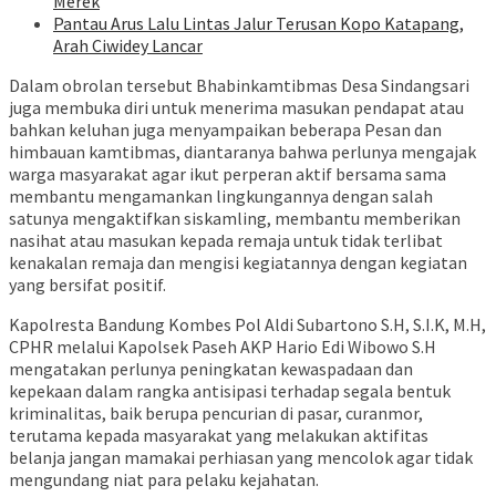
Merek
Pantau Arus Lalu Lintas Jalur Terusan Kopo Katapang,
Arah Ciwidey Lancar
Dalam obrolan tersebut Bhabinkamtibmas Desa Sindangsari
juga membuka diri untuk menerima masukan pendapat atau
bahkan keluhan juga menyampaikan beberapa Pesan dan
himbauan kamtibmas, diantaranya bahwa perlunya mengajak
warga masyarakat agar ikut perperan aktif bersama sama
membantu mengamankan lingkungannya dengan salah
satunya mengaktifkan siskamling, membantu memberikan
nasihat atau masukan kepada remaja untuk tidak terlibat
kenakalan remaja dan mengisi kegiatannya dengan kegiatan
yang bersifat positif.
Kapolresta Bandung Kombes Pol Aldi Subartono S.H, S.I.K, M.H,
CPHR melalui Kapolsek Paseh AKP Hario Edi Wibowo S.H
mengatakan perlunya peningkatan kewaspadaan dan
kepekaan dalam rangka antisipasi terhadap segala bentuk
kriminalitas, baik berupa pencurian di pasar, curanmor,
terutama kepada masyarakat yang melakukan aktifitas
belanja jangan mamakai perhiasan yang mencolok agar tidak
mengundang niat para pelaku kejahatan.