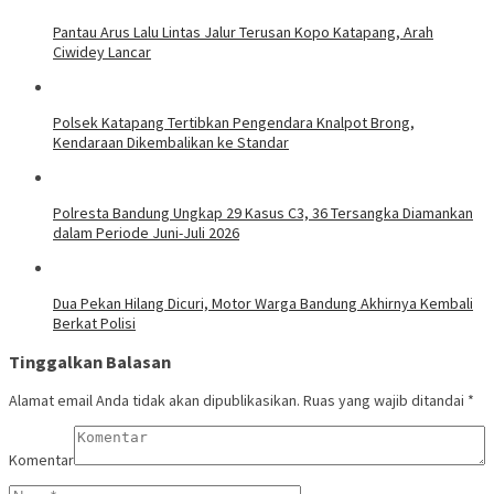
Pantau Arus Lalu Lintas Jalur Terusan Kopo Katapang, Arah
Ciwidey Lancar
Polsek Katapang Tertibkan Pengendara Knalpot Brong,
Kendaraan Dikembalikan ke Standar
Polresta Bandung Ungkap 29 Kasus C3, 36 Tersangka Diamankan
dalam Periode Juni-Juli 2026
Dua Pekan Hilang Dicuri, Motor Warga Bandung Akhirnya Kembali
Berkat Polisi
Tinggalkan Balasan
Alamat email Anda tidak akan dipublikasikan.
Ruas yang wajib ditandai
*
Komentar