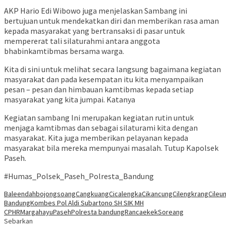
AKP Hario Edi Wibowo juga menjelaskan Sambang ini
bertujuan untuk mendekatkan diri dan memberikan rasa aman
kepada masyarakat yang bertransaksi di pasar untuk
mempererat tali silaturahmi antara anggota
bhabinkamtibmas bersama warga.
Kita di sini untuk melihat secara langsung bagaimana kegiatan
masyarakat dan pada kesempatan itu kita menyampaikan
pesan – pesan dan himbauan kamtibmas kepada setiap
masyarakat yang kita jumpai. Katanya
Kegiatan sambang Ini merupakan kegiatan rutin untuk
menjaga kamtibmas dan sebagai silaturami kita dengan
masyarakat. Kita juga memberikan pelayanan kepada
masyarakat bila mereka mempunyai masalah. Tutup Kapolsek
Paseh.
#Humas_Polsek_Paseh_Polresta_Bandung
Baleendah
bojongsoang
Cangkuang
Cicalengka
Cikancung
Cilengkrang
Cileun
Bandung
Kombes Pol Aldi Subartono SH SIK MH
CPHR
Margahayu
Paseh
Polresta bandung
Rancaekek
Soreang
Sebarkan