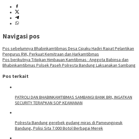
Navigasi pos
Pos sebelumnya
Bhabinkamtibmas Desa Cipaku Hadiri Rapat Pelantikan
Pengurus RW, Perkuat Kemitraan dan Harkamtibmas
Pos berikutnya
Titipkan Himbauan Kamtibmas : Anggota Babinsa dan
Bhabinkamtibmas Polsek Paseh Polresta Bandung Laksanakan Sambang
Pos terkait
‎PATROLI DAN BHABINKAMTIBMAS SAMBANGI BANK BRI, INGATKAN
SECURITY TERAPKAN SOP KEAMANAN
Polresta Bandung gerebek gudang miras di Pameungpeuk
Bandung, Polisi Sita 7.000 Botol Berbagai Merek