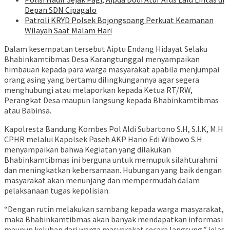
Depan SDN Cipagalo
Patroli KRYD Polsek Bojongsoang Perkuat Keamanan
Wilayah Saat Malam Hari
Dalam kesempatan tersebut Aiptu Endang Hidayat Selaku
Bhabinkamtibmas Desa Karangtunggal menyampaikan
himbauan kepada para warga masyarakat apabila menjumpai
orang asing yang bertamu dilingkungannya agar segera
menghubungi atau melaporkan kepada Ketua RT/RW,
Perangkat Desa maupun langsung kepada Bhabinkamtibmas
atau Babinsa.
Kapolresta Bandung Kombes Pol Aldi Subartono S.H, S.I.K, M.H
CPHR melalui Kapolsek Paseh AKP Hario Edi Wibowo S.H
menyampaikan bahwa Kegiatan yang dilakukan
Bhabinkamtibmas ini berguna untuk memupuk silahturahmi
dan meningkatkan kebersamaan. Hubungan yang baik dengan
masyarakat akan menunjang dan mempermudah dalam
pelaksanaan tugas kepolisian.
“Dengan rutin melakukan sambang kepada warga masyarakat,
maka Bhabinkamtibmas akan banyak mendapatkan informasi
maupun keluhan dari warga masyarakat secara langsung,” jelas